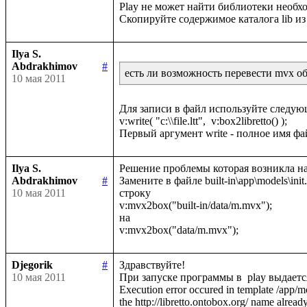
Play не может найти библиотеки необход
Ilya S.
Abdrakhimov
#
есть ли возможность перевести mvx обр
10 мая 2011
Для записи в файл используйте следую
v:write( "c:\\file.ltt",  v:box2libretto() );

Ilya S.
Решение проблемы которая возникла на
Abdrakhimov
#
Замените в файле built-in\app\models\init.lt
10 мая 2011
строку 

v:mvx2box("built-in/data/m.mvx");

на 

Djegorik
#
Здравствуйте!

10 мая 2011
При запуске программы в  play выдаетс
Execution error occured in template /app/m
the http://libretto.ontobox.org/ name already