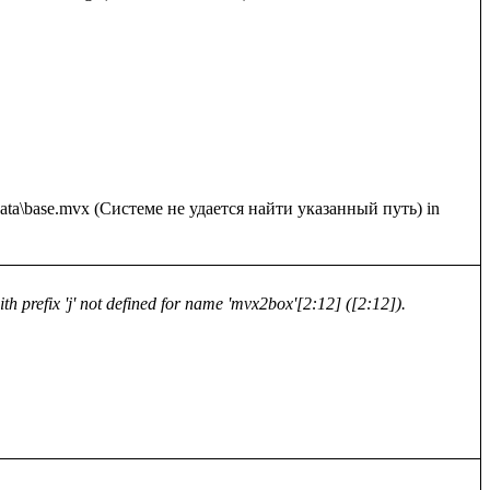
: data\base.mvx (Системе не удается найти указанный путь) in 
h prefix 'j' not defined for name 'mvx2box'[2:12] ([2:12]).