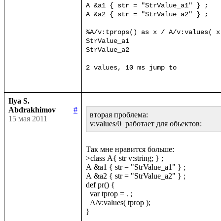
A &a1 { str = "StrValue_a1" } ;

A &a2 { str = "StrValue_a2" } ;

%A/v:tprops() as x / A/v:values( x 
StrValue_a1

StrValue_a2

Ilya S.
Abdrakhimov
#
вторая проблема:

15 мая 2011
v:values/0  работает для обьектов:
Так мне нравится больше:

>class A{ str v:string; } ;

A &a1 { str = "StrValue_a1" } ;

A &a2 { str = "StrValue_a2" } ;

def pr() {

  var tprop = . ;

  A/v:values( tprop );

}
