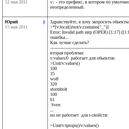
12 мая 2011
 - это префикс, в котором по умолч
v:
неопределенный.
Юрий
#
Здравствуйте, я хочу запросить обьекты,
15 мая 2011
>*[v:local()/not/v:contains("_")]

Error: Invalid path step (OPER) [1:17] ([1:1
ошибка...

Как лучше сделать? 

-------------------------------------------------------
вторая проблема:

v:values/0  работает для обьектов:

>Unit/v:values()

100

35

wolf

320

stormbolt

100

61

 Sven

...

но не работает  для t-свойств:

>Unit/v:tprops()/v:values()
