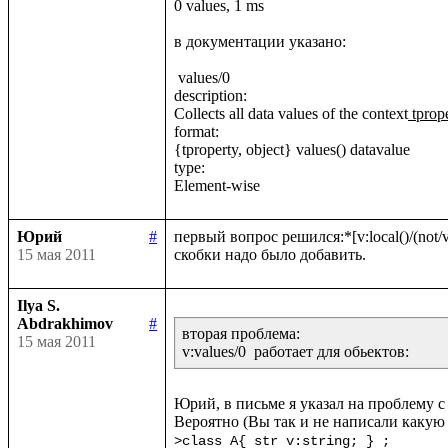
0 values, 1 ms

в документации указано:

 values/0

description:

Collects all data values of the context
 tprop
format:

{tproperty, object} values() datavalue

type:

Юрий
#
первый вопрос решился:*[v:local()/(not/v:
15 мая 2011
Ilya S.
Abdrakhimov
#
вторая проблема:

15 мая 2011
Юрий, в письме я указал на проблему с 
>class A{ str v:string; } ;
