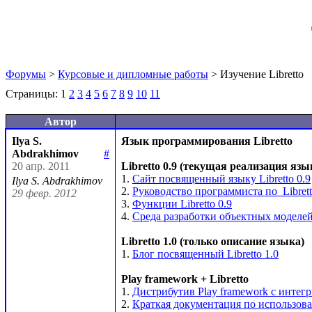
Форумы
>
Курсовые и дипломные работы
> Изучение Libretto
Страницы:
1
2
3
4
5
6
7
8
9
10
11
Автор
Ilya S.
Язык программирования Libretto
Abdrakhimov
#
20 апр. 2011
Libretto 0.9 (текущая реализация язы
1. 
Сайт посвященный языку Libretto 0.9
Ilya S. Abdrakhimov
2. 
Руководство программиста по  Librett
29 февр. 2012
3. 
Функции Libretto 0.9
4. 
Среда разработки объектных моделей 
Libretto 1.0 (только описание языка)
1. 
Блог посвященный Libretto 1.0
Play framework + Libretto
1. 
Дистрибутив Play framework c интег
2. 
Краткая документация по использован