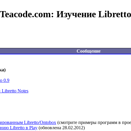
Teacode.com:
Изучение Librett
Сообщение
ка)
o 0.9
Libretto Notes
рированным Libretto/Ontobox
 (смотрите примеры программ в проект
ию Libretto в Play
 (обновлена 28.02.2012)
