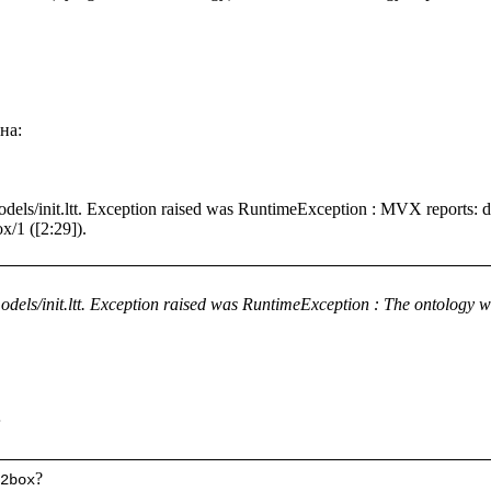
а: 

models/init.ltt. Exception raised was RuntimeException : MVX reports
dels/init.ltt. Exception raised was RuntimeException : The ontology wit
;
2box