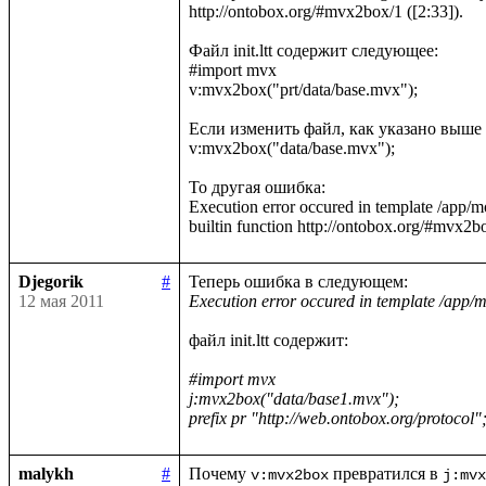
http://ontobox.org/#mvx2box/1 ([2:33]).

Файл init.ltt содержит следующее:

#import mvx

v:mvx2box("prt/data/base.mvx");

Если изменить файл, как указано выше н
v:mvx2box("data/base.mvx");

То другая ошибка:

Execution error occured in template /app/
Djegorik
#
12 мая 2011
Execution error occured in template /app/mo
файл init.ltt содержит:

#import mvx

j:mvx2box("data/base1.mvx");

prefix pr "http://web.ontobox.org/protocol"
malykh
#
Почему 
 превратился в 
v:mvx2box
j:mvx