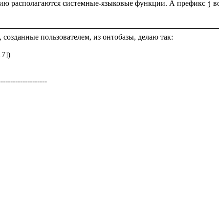
анию располагаются системные-языковые функции. А префикс 
 в
j
 созданные пользователем, из онтобазы, делаю так: 

7])

-------------------
