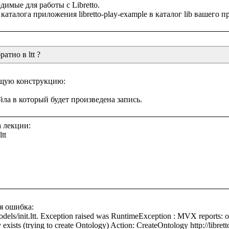
имые для работы с Libretto.

атно в ltt ?
щую конструкцию:

 лекции:

t

я ошибка:

odels/init.ltt. Exception raised was RuntimeException : MVX reports: 
 exists (trying to create Ontology) Action: CreateOntology http://librett