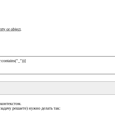
erty or object
.

contains("_"))]

контекстом.
