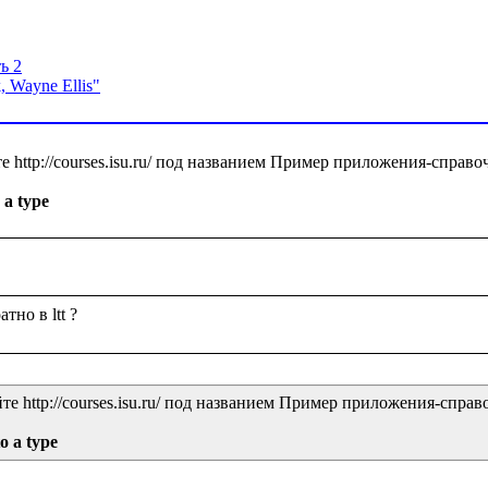
ь 2
, Wayne Ellis"
http://courses.isu.ru/ под названием Пример приложения-справоч
 a type
 http://courses.isu.ru/ под названием Пример приложения-справо
o a type