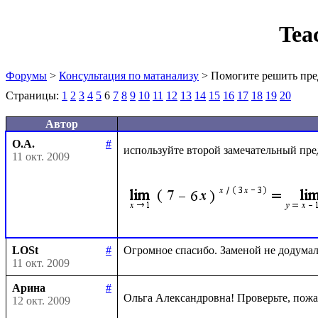
Tea
Форумы
>
Консультация по матанализу
> Помогите решить пре
Страницы:
1
2
3
4
5
6
7
8
9
10
11
12
13
14
15
16
17
18
19
20
Автор
О.А.
#
используйте второй замечательный пре
11 окт. 2009
LOSt
#
11 окт. 2009
Арина
#
Ольга Александровна! Проверьте, пожа
12 окт. 2009