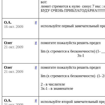
вот:

лимит стремится к нулю  синус 7 икс : и
О.А.
#
используйте первый замечательный пр
16 окт. 2009
Олег
#
помогите пожалуйста решить предел

21 окт. 2009
lim (x стремится к бесконечности) (1- _
Олег
#
помогите пожалуйста решить предел

21 окт. 2009
lim (x стремится к бесконечности)  (1- 2
2 - в числителе

О.А.
#
используйте второй замечательный пре
21 окт. 2009