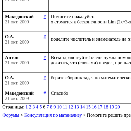
Македонский
#
Помогите пожалуйста

21 окт. 2009
О.А.
#
поделите числитель и знаменатель на
21 окт. 2009
Антон
#
Всем здравствуйте! очень нужна помощь
21 окт. 2009
О.А.
#
21 окт. 2009
Македонский
#
21 окт. 2009
Страницы:
1
2
3
4
5
6
7
8
9
10
11
12
13
14
15
16
17
18
19
20
Форумы
>
Консультация по матанализу
> Помогите решить пре