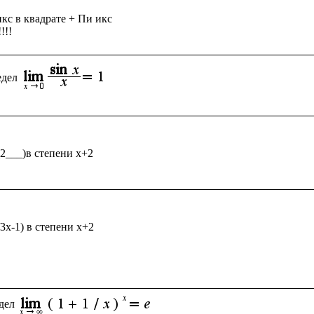
кс в квадрате + Пи икс

едел
_2___)в степени x+2

/3x-1) в степени x+2

дел