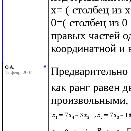
х= ( столбец из 
0=( столбец из 0 
правых частей о
О.А.
#
Предварительно 
12 февр. 2007
как ранг равен д
произвольными, а
 в 