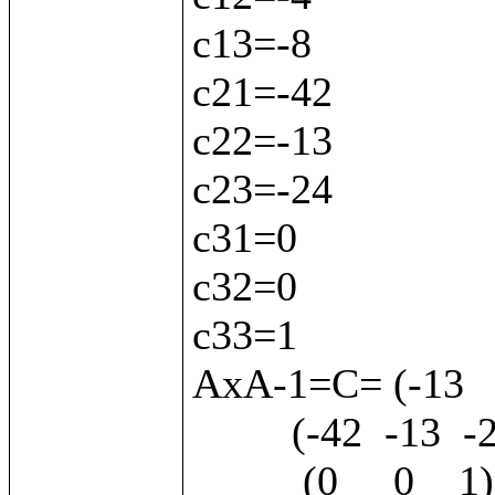
с13=-8

с21=-42

с22=-13

с23=-24

с31=0

с32=0

с33=1

АхА-1=С= (-13   -
         (-42  -13  -24)

          (0     0    1) 
