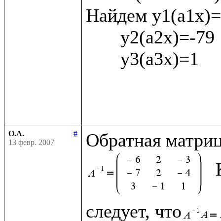
Найдем у1(а1х)= 
       у2(а2х)=-79

       у3(а3х)=1

О.А.
#
Обратная матриц
13 февр. 2007
следует, что