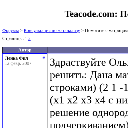
Teacode.com:
П
Форумы
>
Консультация по матанализу
> Помогите с матрица
Страницы:
1
2
Автор
Ленка Фил
#
Здраствуйте Оль
12 февр. 2007
решить: Дана мат
строками) (2 1 -1 4
(х1 х2 х3 х4 с н
решение однород
подчеркиванием)