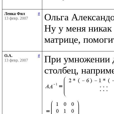
Ленка Фил
#
Ольга Александор
13 февр. 2007
Ну у меня никак 
О.А.
#
При умножении д
13 февр. 2007
столбец, наприм