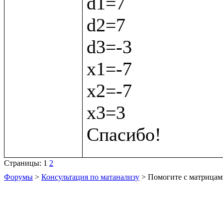
d1=7

d2=7

d3=-3

х1=-7

х2=-7

х3=3

Страницы:
1
2
Форумы
>
Консультация по матанализу
> Помогите с матрица