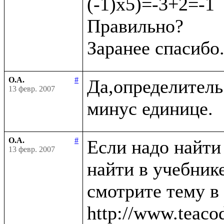
(-1)х5)=-3+2=-1

Правильно?

О.А.
#
Да,определитель
13 февр. 2007
О.А.
#
Если надо найти
13 февр. 2007
найти в учебнике
смотрите тему в
http://www.teaco