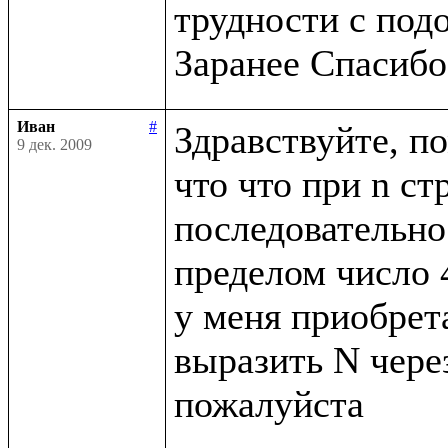
трудности с под
Иван
#
Здравствуйте, по
9 дек. 2009
что что при n ст
последовательнос
пределом число 4
у меня приобрета
выразить N через