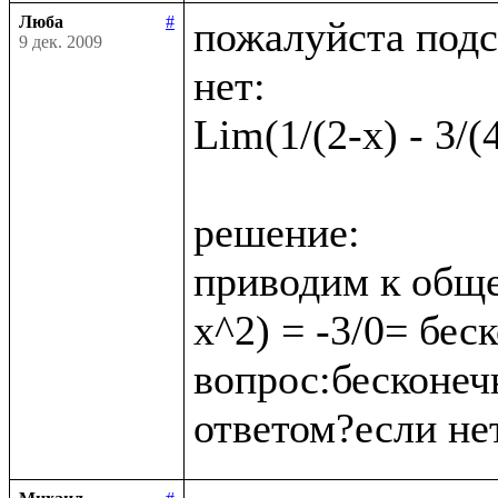
Люба
#
пожалуйста подс
9 дек. 2009
нет:

Lim(1/(2-x) - 3/(
решение:

приводим к обще
x^2) = -3/0= бес
вопрос:бесконеч