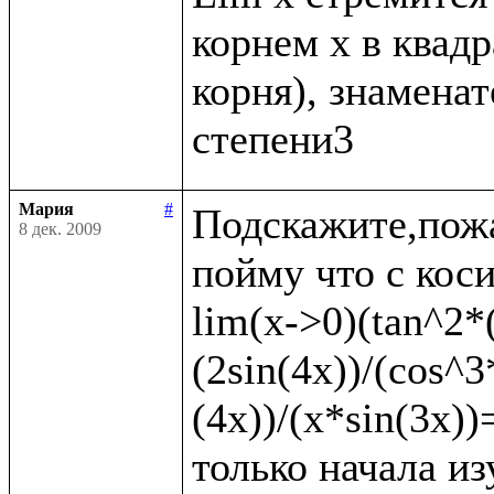
корнем x в квадр
корня), знаменате
Мария
#
Подскажите,пожа
8 дек. 2009
пойму что с коси
lim(x->0)(tan^2*(
(2sin(4x))/(cos^3
(4x))/(x*sin(3x)
только начала из