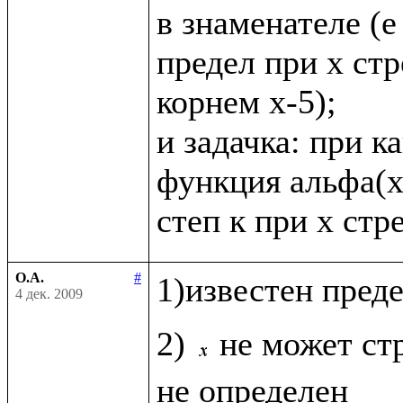
в знаменателе (е в
предел при х стр
корнем х-5);

и задачка: при к
функция альфа(х
О.А.
#
1)известен пред
4 дек. 2009
2) 
не может стр
не определен
