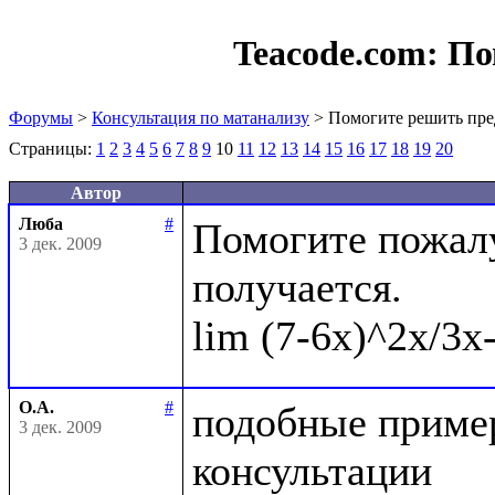
Teacode.com:
По
Форумы
>
Консультация по матанализу
> Помогите решить пре
Страницы:
1
2
3
4
5
6
7
8
9
10
11
12
13
14
15
16
17
18
19
20
Автор
Люба
#
Помогите пожалу
3 дек. 2009
получается.

О.А.
#
подобные пример
3 дек. 2009