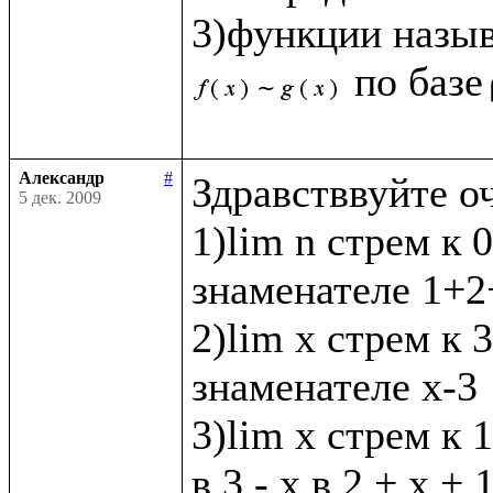
3)функции назы
по базе
Александр
#
Здравстввуйте о
5 дек. 2009
1)lim n стрем к 0
знаменателе 1+2+
2)lim x стрем к 3 
знаменателе х-3

3)lim x стрем к 1
в 3 - х в 2 + х + 1 