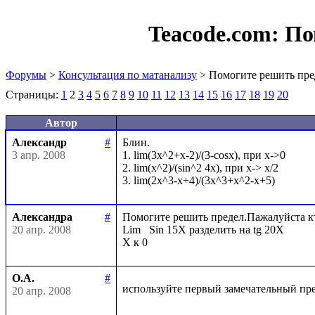
Teacode.com:
По
Форумы
>
Консультация по матанализу
> Помогите решить пре
Страницы:
1
2
3
4
5
6
7
8
9
10
11
12
13
14
15
16
17
18
19
20
Автор
Александр
#
Блин. 

3 апр. 2008
1. lim(3x^2+x-2)/(3-cosx), при x->0

2. lim(x^2)/(sin^2 4x), при x-> x/2

Александра
#
Помогите решить предел.Пажалуйста кто 
20 апр. 2008
Lim   Sin 15X разделить на tg 20X

О.А.
#
используйте первый замечательный пр
20 апр. 2008