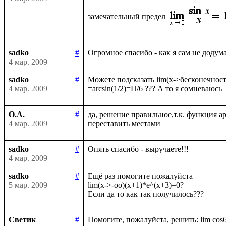
замечательный предел
sadko
#
4 мар. 2009
sadko
#
Можете подсказать lim(x->бесконечность)
4 мар. 2009
О.А.
#
да, решение правильное,т.к. функция а
4 мар. 2009
sadko
#
4 мар. 2009
sadko
#
Ещё раз помогите пожалуйста

5 мар. 2009
lim(x->-oo)(x+1)*e^(x+3)=0?

Светик
#
Помогите, пожалуйста, решить: lim cos6x