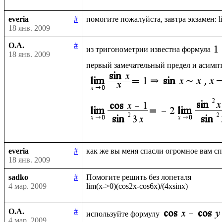
everia
#
18 янв. 2009
О.А.
#
из тригонометрии известна формула
18 янв. 2009
первый замечательный предел и асимпто
everia
#
18 янв. 2009
sadko
#
Помогите решить без лопеталя 

4 мар. 2009
О.А.
#
используйте формулу
4 мар. 2009