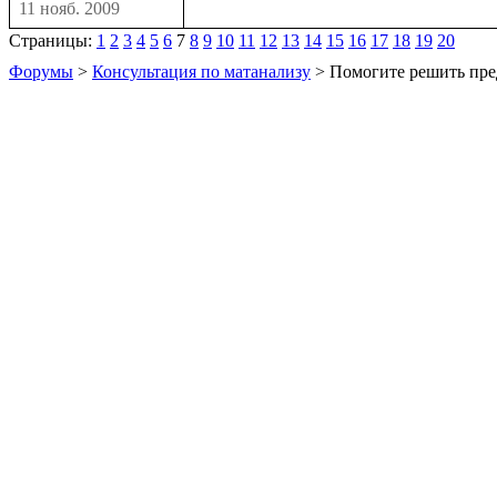
11 нояб. 2009
Страницы:
1
2
3
4
5
6
7
8
9
10
11
12
13
14
15
16
17
18
19
20
Форумы
>
Консультация по матанализу
> Помогите решить пре