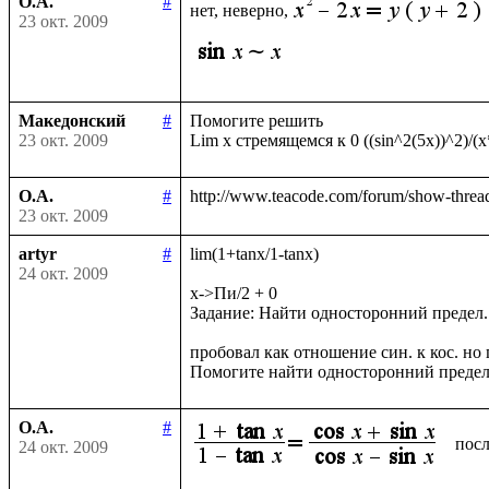
О.А.
#
нет, неверно,
23 окт. 2009
Македонский
#
Помогите решить

23 окт. 2009
О.А.
#
23 окт. 2009
artyr
#
lim(1+tanx/1-tanx)

24 окт. 2009
x->Пи/2 + 0

Задание: Найти односторонний предел.

пробовал как отношение син. к кос. но п
О.А.
#
посл
24 окт. 2009