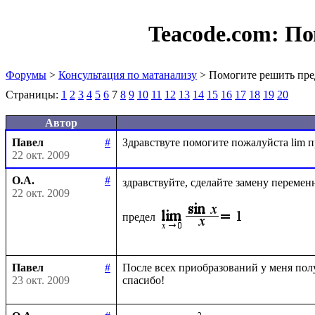
Teacode.com:
По
Форумы
>
Консультация по матанализу
> Помогите решить пре
Страницы:
1
2
3
4
5
6
7
8
9
10
11
12
13
14
15
16
17
18
19
20
Автор
Павел
#
22 окт. 2009
О.А.
#
здравствуйте, сделайте замену перемен
22 окт. 2009
предел
Павел
#
После всех приобразований у меня получ
23 окт. 2009