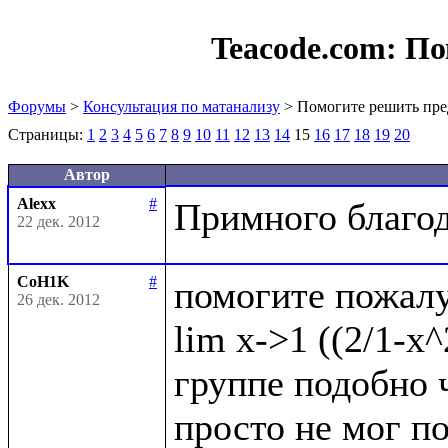
Teacode.com:
По
Форумы
>
Консультация по матанализу
> Помогите решить пре
Страницы:
1
2
3
4
5
6
7
8
9
10
11
12
13
14
15
16
17
18
19
20
Автор
Alexx
#
22 дек. 2012
CoH1K
#
помогите пожалу
26 дек. 2012
lim x->1 ((2/1-x^
группе подобно ч