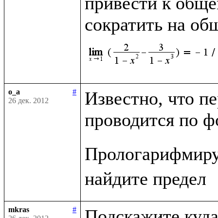
привести к обще
сократить на о
o_a
#
Известно, что п
26 дек. 2012
проводится по ф
Прологарифмиру
mkras
#
Подскажите куда 