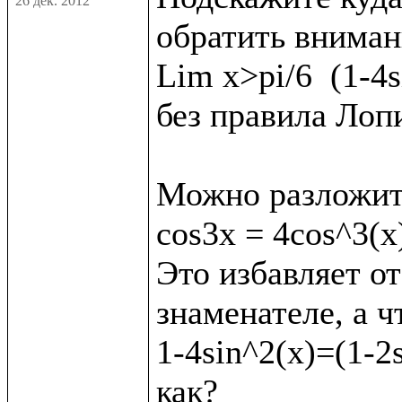
26 дек. 2012
обратить внимани
Lim x>pi/6  (1-4s
без правила Лопи
Можно разложит
cos3x = 4cos^3(x)
Это избавляет от
знаменателе, а ч
1-4sin^2(x)=(1-2s