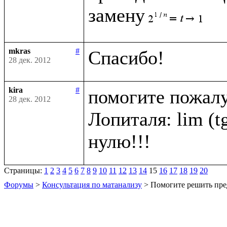
замену
mkras
#
28 дек. 2012
kira
#
помогите пожалу
28 дек. 2012
Лопиталя: lim (tg 
Страницы:
1
2
3
4
5
6
7
8
9
10
11
12
13
14
15
16
17
18
19
20
Форумы
>
Консультация по матанализу
> Помогите решить пре