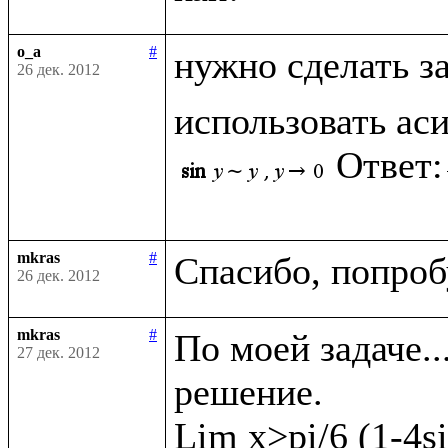
o_a
#
нужно сделать з
26 дек. 2012
использовать ас
Ответ:
mkras
#
26 дек. 2012
mkras
#
По моей задаче..
27 дек. 2012
решение. 

Lim x>pi/6 (1-4si