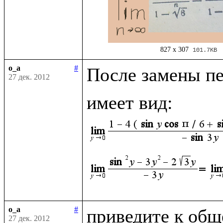
827 x 307
101.7KB
o_a
#
После замены п
27 дек. 2012
имеет вид: 
o_a
#
приведите к общ
27 дек. 2012