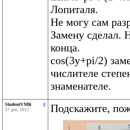
Лопиталя. 

Не могу сам раз
Замену сделал. Н
конца.

cos(3y+pi/2) заме
числителе степен
StudentVMK
#
27 дек. 2012