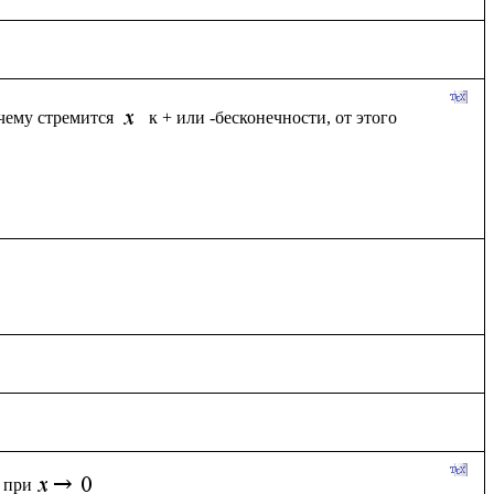
чему стремится 
к + или -бесконечности, от этого 
при