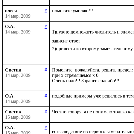
олеся
#
14 мар. 2009
О.А.
#
14 мар. 2009
1)нужно домножить числитель и знаме
зависит ответ

2)привести ко второму замечательному
Светик
#
Помогите, пожалуйста, решить предел: li
14 мар. 2009
при х стремящемся к 0.

О.А.
#
14 мар. 2009
Светик
#
15 мар. 2009
О.А.
#
есть следствие из первого замечательно
15 мар. 2009