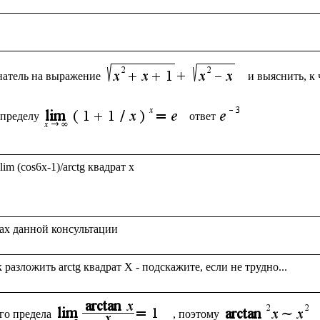
натель на выражение
и выяснить, к 
 пределу
ответ
m (cos6x-1)/arctg квадрат x

го предела
, поэтому