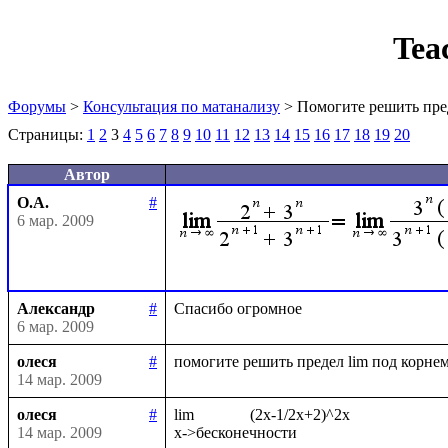
Tea
Форумы
>
Консультация по матанализу
> Помогите решить пре
Страницы:
1
2
3
4
5
6
7
8
9
10
11
12
13
14
15
16
17
18
19
20
Автор
О.А.
#
6 мар. 2009
Александр
#
6 мар. 2009
олеся
#
14 мар. 2009
олеся
#
lim              (2x-1/2x+2)^2x

14 мар. 2009