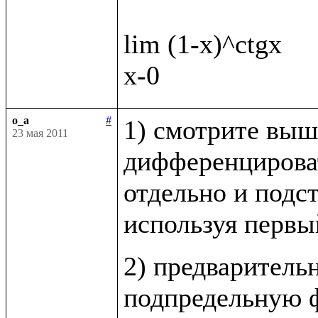
lim (1-x)^ctgx

o_a
#
1) смотрите выш
23 мая 2011
дифференцироват
отдельно и подст
используя первы
2) предваритель
подпредельную ф