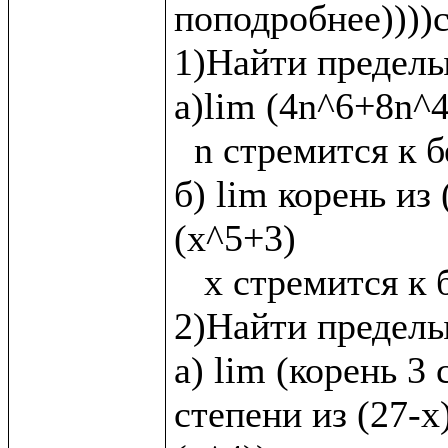
поподробнее))))с
1)Найти пределы:
а)lim (4n^6+8n^4
  n стремится к бесконечности

б) lim корень из 
(x^5+3)

   x стремится к бесконечности

2)Найти пределы
а) lim (корень 3 
степени из (27-х)