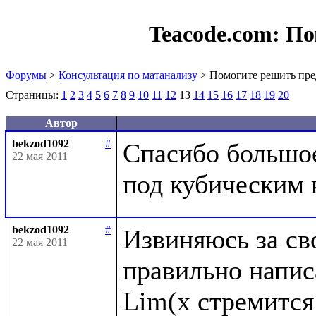
Teacode.com:
По
Форумы
>
Консультация по матанализу
> Помогите решить пре
Страницы:
1
2
3
4
5
6
7
8
9
10
11
12
13
14
15
16
17
18
19
20
Автор
bekzod1092
#
Спасибо большое,
22 мая 2011
bekzod1092
#
Извиняюсь за сво
22 мая 2011
правильно написа
Lim(x стремится 