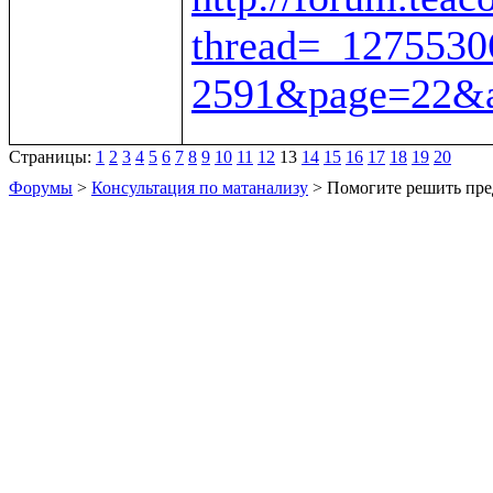
thread=_1275530
2591&page=22&a
Страницы:
1
2
3
4
5
6
7
8
9
10
11
12
13
14
15
16
17
18
19
20
Форумы
>
Консультация по матанализу
> Помогите решить пре