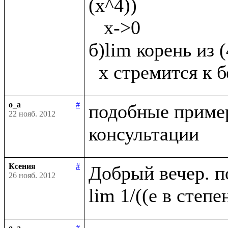
(х^4))

   х->0

б)lim корень из 
o_a
#
подобные пример
22 нояб. 2012
Ксения
#
Добрый вечер. п
26 нояб. 2012
o_a
#