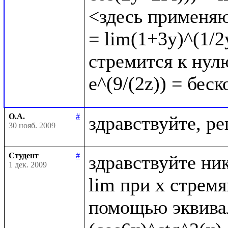
<здесь применяю
= lim(1+3y)^(1/2y
стремится к нулю
О.А.
#
30 нояб. 2009
Студент
#
здравствуйте ник
1 дек. 2009
lim при x стрем
помощью эквивал