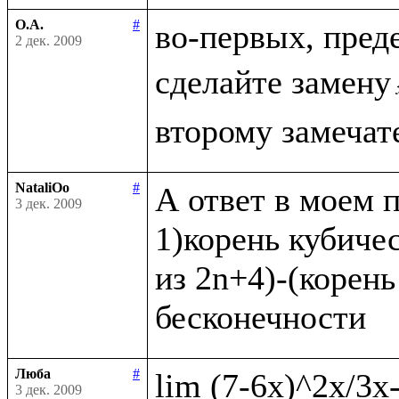
О.А.
#
во-первых, пред
2 дек. 2009
сделайте замену
NataliOo
#
А ответ в моем п
3 дек. 2009
1)корень кубичес
из 2n+4)-(корень
Люба
#
3 дек. 2009