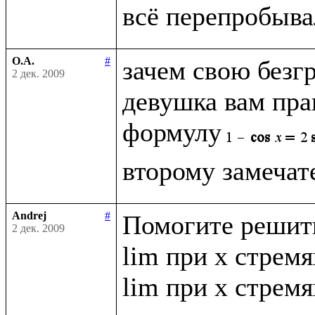
О.А.
#
зачем свою безг
2 дек. 2009
девушка вам прав
формулу
Andrej
#
Помогите решить
2 дек. 2009
lim при x стремящ