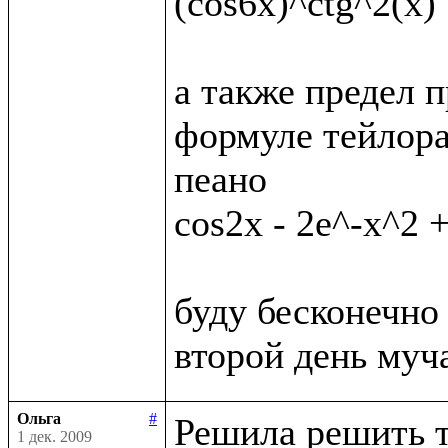
(cos6x)^ctg^2(x)

а также предел п
формуле тейлора
пеано

cos2x - 2e^-x^2 +
буду бесконечно 
Ольга
#
Решила решить т
1 дек. 2009