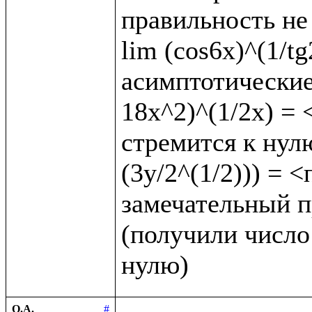
правильность не 
lim (cos6x)^(1/t
асимптотические 
18x^2)^(1/2x) = <
стремится к нулю
(3y/2^(1/2))) = 
замечательный пр
(получили число 
О.А.
#