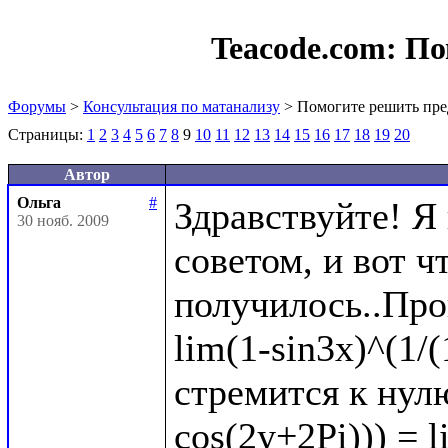
Teacode.com:
По
Форумы
>
Консультация по матанализу
> Помогите решить пре
Страницы:
1
2
3
4
5
6
7
8
9
10
11
12
13
14
15
16
17
18
19
20
Автор
Ольга
#
Здравствуйте! Я
30 нояб. 2009
советом, и вот чт
получилось..Про
lim(1-sin3x)^(1/(
стремится к нулю
cos(2y+2Pi))) = l