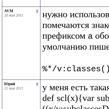
AVM
#
нужно использов
20 мая 2011
помечаются знак
префиксом 
 обо
a
умолчанию пише
%*/v:classes(
Юрий
#
у меня есть така
21 мая 2011
def scl(x){var sub
((x/v:subclassesDi