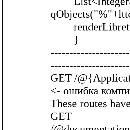
	List<Integer> units = 
qObjects("%"+lttc
	renderLibretto(units);

	}

---------------------
---------------------
GET /@{Application.byClass(BattleUnit)}   
<- ошибка компил
These routes have 
GET       
/@documentation/