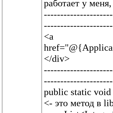
работает у меня, 
---------------------
---------------------
<a 
href="@{Applicat
</div>                
---------------------
---------------------
public static void byClass(String lttclass) {
<- это метод в lib