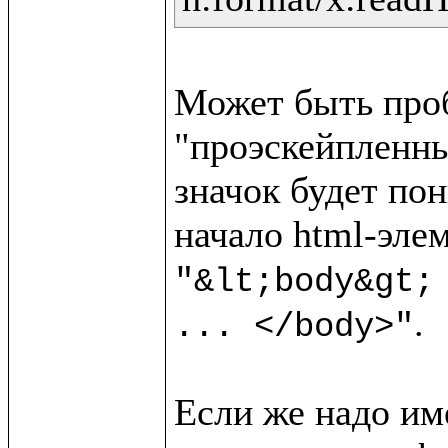
Может быть пробл
"проэскейпленный
значок будет пон
"&lt;body&gt;
.

... </body>"
Если же надо име