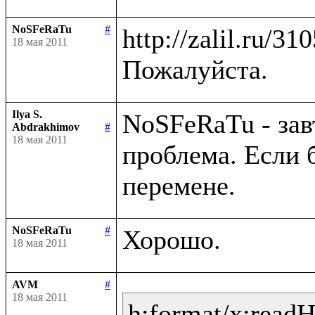
NoSFeRaTu
#
http://zalil.ru/31
18 мая 2011
Ilya S.
NoSFeRaTu - зав
Abdrakhimov
#
18 мая 2011
проблема. Если 
NoSFeRaTu
#
18 мая 2011
AVM
#
18 мая 2011
h:format/x:read