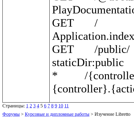
PlayDocumentatio
GET       /                                                 
Application.index 
GET       /public/                                          
staticDir:public 

*         /{controller}/{action}    
Страницы:
1
2
3
4
5
6
7
8
9
10
11
Форумы
>
Курсовые и дипломные работы
> Изучение Libretto