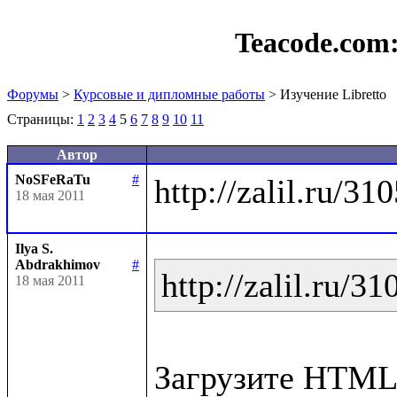
Teacode.com
Форумы
>
Курсовые и дипломные работы
> Изучение Libretto
Страницы:
1
2
3
4
5
6
7
8
9
10
11
Автор
NoSFeRaTu
#
18 мая 2011
Ilya S.
Abdrakhimov
#
http://zalil.ru/3
18 мая 2011