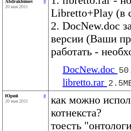
Abdrakhimov
#
20 мая 2011
Libretto+Play (в
2. DocNew.doc з
версии (Ваши пр
DocNew.doc
50
libretto.rar
2.5M
Юрий
#
как можно исполь
20 мая 2011
котнекста?
