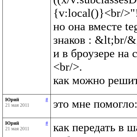
{v:local()}<br/>"!)
но она вместе te
знаков : &lt;br/&g
и в броузере на 
<br/>.

Юрий
#
21 мая 2011
Юрий
#
как передать в ш
21 мая 2011