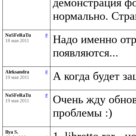
демонстрация фо
NoSFeRaTu
#
Надо именно отри
18 мая 2011
Aleksandra
#
19 мая 2011
NoSFeRaTu
#
Очень жду обно
19 мая 2011
Ilya S.
1. libretto.rar -