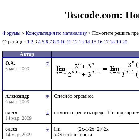
Teacode.com:
По
Форумы
>
Консультация по матанализу
> Помогите решить пре
Страницы:
1
2
3
4
5
6
7
8
9
10
11
12
13
14
15
16
17
18
19
20
Автор
О.А.
#
6 мар. 2009
Александр
#
6 мар. 2009
олеся
#
14 мар. 2009
олеся
#
lim              (2x-1/2x+2)^2x

14 мар. 2009