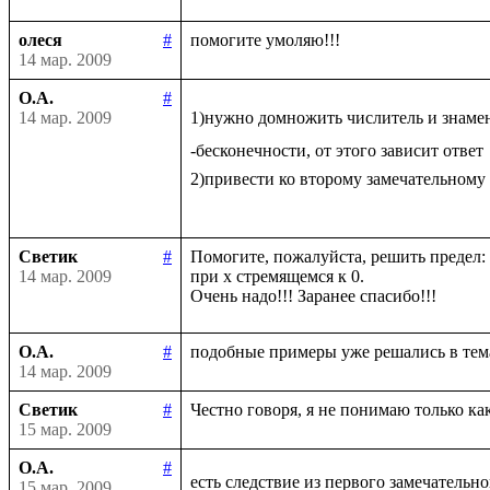
олеся
#
14 мар. 2009
О.А.
#
14 мар. 2009
1)нужно домножить числитель и знаме
-бесконечности, от этого зависит ответ

2)привести ко второму замечательному
Светик
#
Помогите, пожалуйста, решить предел: li
14 мар. 2009
при х стремящемся к 0.

О.А.
#
14 мар. 2009
Светик
#
15 мар. 2009
О.А.
#
есть следствие из первого замечательно
15 мар. 2009