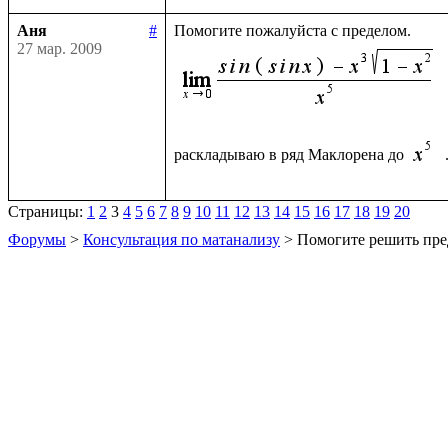
Аня
#
27 мар. 2009
раскладываю в ряд Маклорена до 
Страницы:
1
2
3
4
5
6
7
8
9
10
11
12
13
14
15
16
17
18
19
20
Форумы
>
Консультация по матанализу
> Помогите решить пре