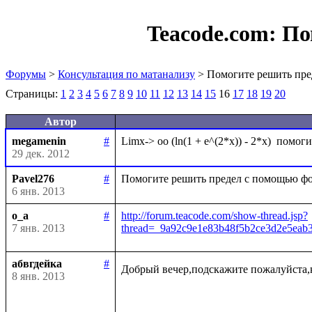
Teacode.com:
По
Форумы
>
Консультация по матанализу
> Помогите решить пре
Страницы:
1
2
3
4
5
6
7
8
9
10
11
12
13
14
15
16
17
18
19
20
Автор
megamenin
#
29 дек. 2012
Pavel276
#
6 янв. 2013
o_a
#
http://forum.teacode.com/show-thread.jsp?
7 янв. 2013
thread=_9a92c9e1e83b48f5b2ce3d2e5ea
абвгдейка
#
Добрый вечер,подскажите пожалуйста,
8 янв. 2013