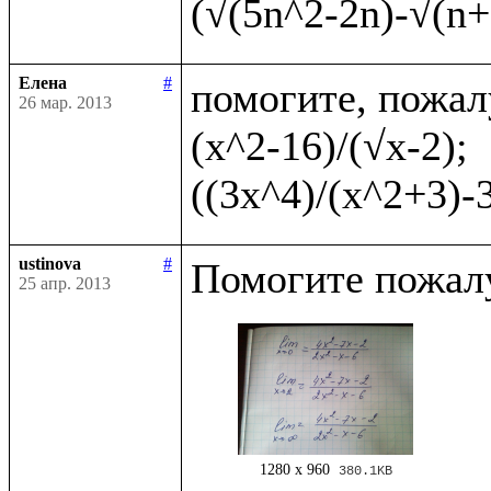
Елена
#
помогите, пожал
26 мар. 2013
(x^2-16)/(√x-2);    
ustinova
#
25 апр. 2013
1280 x 960
380.1KB