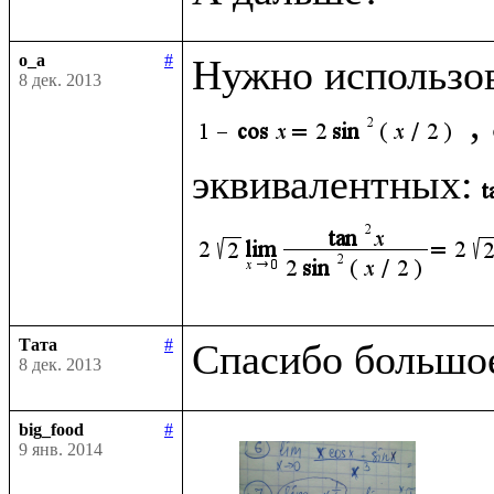
o_a
#
Нужно использо
8 дек. 2013
,
эквивалентных:
Тата
#
8 дек. 2013
big_food
#
9 янв. 2014