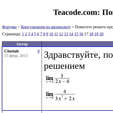
Teacode.com:
По
Форумы
>
Консультация по матанализу
> Помогите решить пре
Страницы:
1
2
3
4
5
6
7
8
9
10
11
12
13
14
15
16
17
18
19
20
Автор
Cheetah
#
Здравствуйте, по
15 февр. 2013