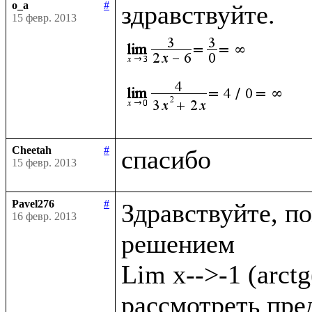
o_a
#
15 февр. 2013
Cheetah
#
15 февр. 2013
Pavel276
#
Здравствуйте, по
16 февр. 2013
решением

Lim x-->-1 (arct
рассмотреть преде