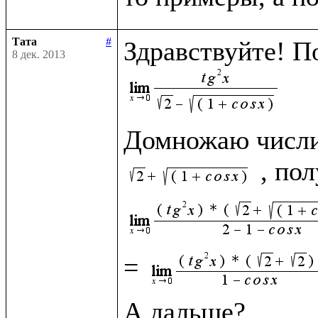
Тата
#
8 дек. 2013
Домножаю числит
= 