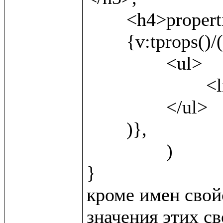
	<h4>properties</h4>,

	{v:tprops()/(

		<ul>

			<li>{v:name()} <b>({v:local()})</b></li>

		</ul>	

	)},

		)

}

кроме имен свойс
значения этих св