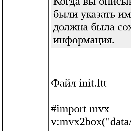
Когда вы описы
были указать им
должна была сох
информация.
Файл init.ltt

#import mvx

v:mvx2box("data/