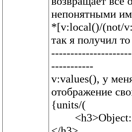
возвращает все о
непонятными име
*[v:local()/(not/v:
так я получил то 
---------------------
-----------

v:values(), у ме
отображение свой
{units/(

	<h3>Object: {v:name()} <b>({v:local()})</b>
</h3>,
