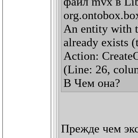
файл mvx в Lib
org.ontobox.box
An entity with t
already exists (
Action: CreateO
(Line: 26, colu
В Чем она?
Прежде чем эк