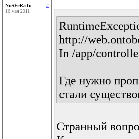
NoSFeRaTu
#
16 мая 2011
RuntimeExceptio
http://web.ontobo
In /app/controlle
Где нужно пропи
стали существо
Странный вопрос