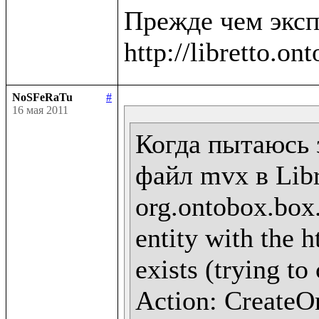
Прежде чем эксп
NoSFeRaTu
#
16 мая 2011
Когда пытаюсь 
файл mvx в Libr
org.ontobox.box
entity with the h
exists (trying to
Action: CreateOn