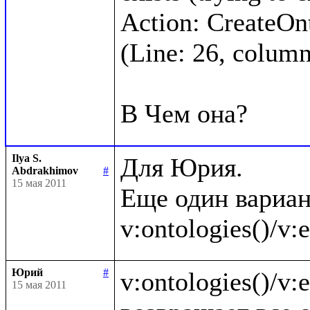
Action: CreateOnto
(Line: 26, column:
Ilya S.
Для Юрия.

Abdrakhimov
#
15 мая 2011
Еще один вариан
Юрий
#
v:ontologies()/v:en
15 мая 2011