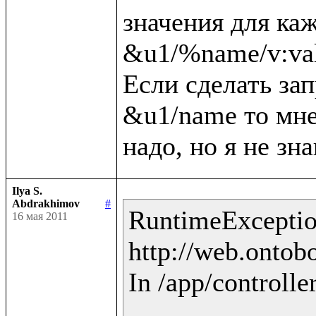
значения для каж
&u1/%name/v:val
Если сделать зап
&u1/name то мне 
Ilya S.
Abdrakhimov
#
RuntimeException
16 мая 2011
http://web.ontobo
In /app/controlle