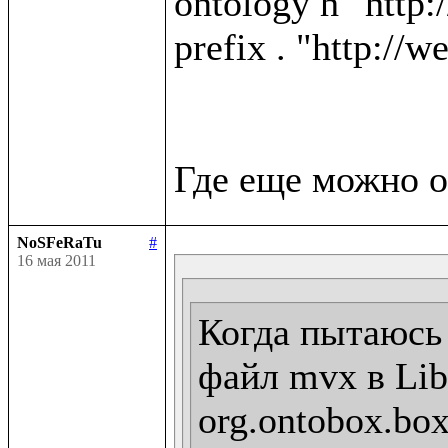
ontology h "http:
prefix . "http://w
NoSFeRaTu
#
16 мая 2011
Когда пытаюсь 
файл mvx в Libr
org.ontobox.box