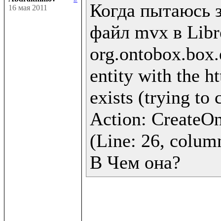
Когда пытаюсь з
16 мая 2011
файл mvx в Libre
org.ontobox.box.
entity with the h
exists (trying to 
Action: CreateOnt
(Line: 26, column
В Чем она?