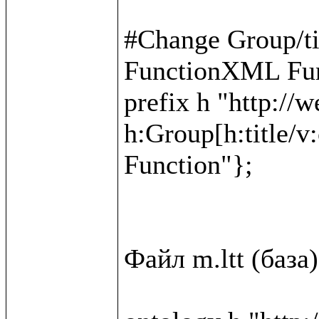
#Change Group/t
FunctionXML Fun
prefix h "http://w
h:Group[h:title/v
Function"};

Файл m.ltt (база)
