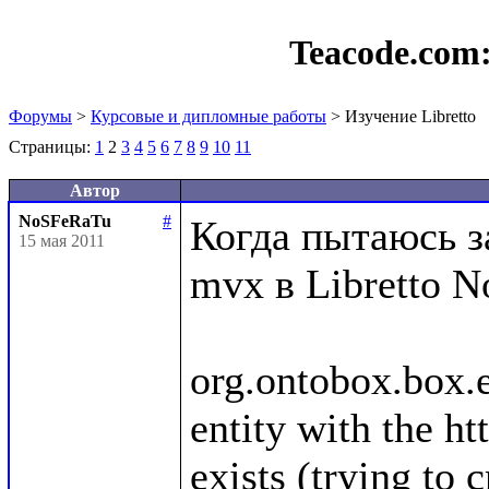
Teacode.com
Форумы
>
Курсовые и дипломные работы
> Изучение Libretto
Страницы:
1
2
3
4
5
6
7
8
9
10
11
Автор
NoSFeRaTu
#
Когда пытаюсь з
15 мая 2011
mvx в Libretto N
org.ontobox.box.
entity with the ht
exists (trying to 