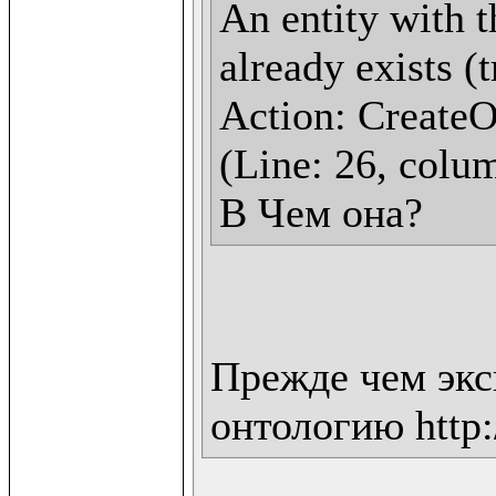
An entity with t
already exists (
Action: CreateOn
(Line: 26, colum
В Чем она?
Прежде чем экс
онтологию http:/