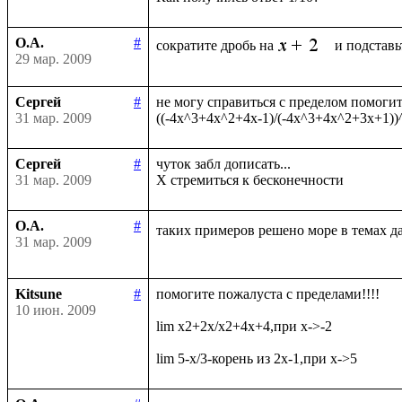
О.А.
#
сократите дробь на
29 мар. 2009
Сергей
#
не могу справиться с пределом помогите
31 мар. 2009
Сергей
#
чуток забл дописать...

31 мар. 2009
О.А.
#
таких примеров решено море в темах д
31 мар. 2009
Kitsune
#
помогите пожалуста с пределами!!!!

10 июн. 2009
lim x2+2x/x2+4x+4,при x->-2
