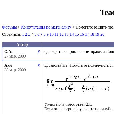
Tea
Форумы
>
Консультация по матанализу
> Помогите решить пре
Страницы:
1
2
3
4
5
6
7
8
9
10
11
12
13
14
15
16
17
18
19
20
Автор
О.А.
#
27 мар. 2009
Аня
#
Здравствуйте! Помогите пожалуйста с п
28 мар. 2009
Уменя получился ответ 2,1.
