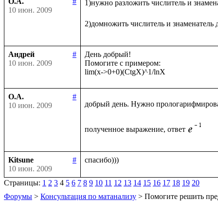
О.А.
#
1)нужно разложить числитель и знамен
10 июн. 2009
2)домножить числитель и знаменатель 
Андрей
#
День добрый!

10 июн. 2009
Помогите с примером:

О.А.
#
добрый день. Нужно прологарифмиров
10 июн. 2009
полученное выражение, ответ
Kitsune
#
10 июн. 2009
Страницы:
1
2
3
4
5
6
7
8
9
10
11
12
13
14
15
16
17
18
19
20
Форумы
>
Консультация по матанализу
> Помогите решить пре