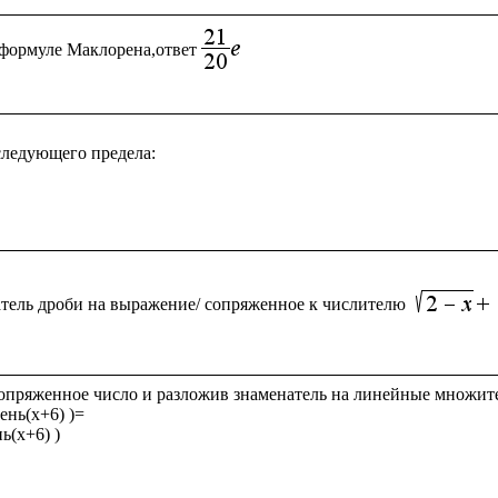
формуле Маклорена,ответ
ледующего предела:

тель дроби на выражение/ сопряженное к числителю
опряженное число и разложив знаменатель на линейные множите
ень(x+6) )= 

ь(x+6) )
