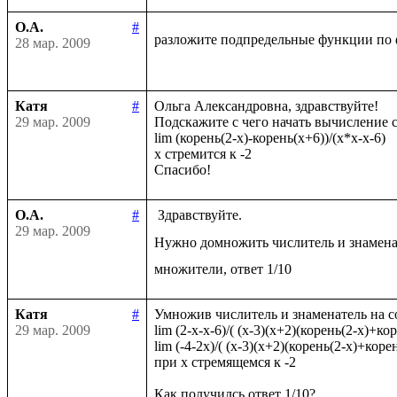
О.А.
#
разложите подпредельные функции по 
28 мар. 2009
Катя
#
Ольга Александровна, здравствуйте!

29 мар. 2009
Подскажите с чего начать вычисление с
lim (корень(2-x)-корень(x+6))/(x*x-x-6)

x стремится к -2

О.А.
#
 Здравствуйте.

29 мар. 2009
Нужно домножить числитель и знамена
Катя
#
Умножив числитель и знаменатель на с
29 мар. 2009
lim (2-x-x-6)/( (x-3)(x+2)(корень(2-x)+кор
lim (-4-2x)/( (x-3)(x+2)(корень(2-x)+корен
при x стремящемся к -2
