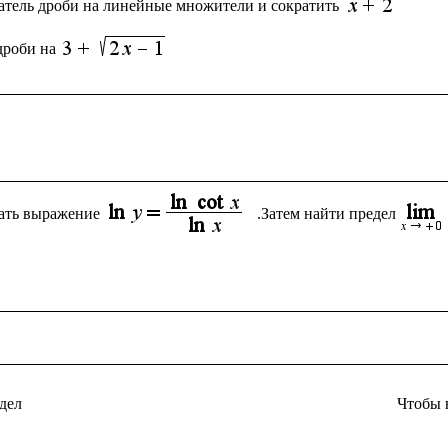
атель дроби на линейные множители и сократить 
дроби на
ать выражение
.Затем найти предел
дел
Чтобы 