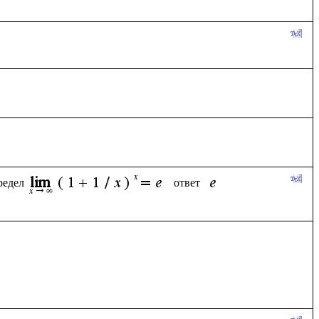
редел
ответ  