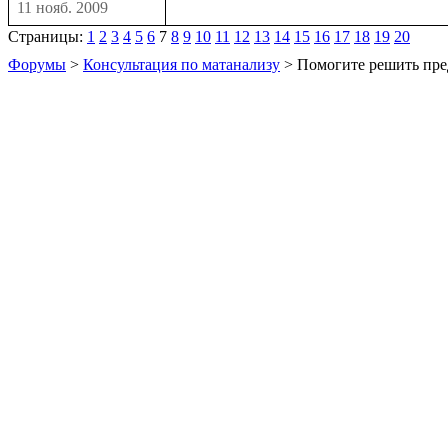
11 нояб. 2009
Страницы:
1
2
3
4
5
6
7
8
9
10
11
12
13
14
15
16
17
18
19
20
Форумы
>
Консультация по матанализу
> Помогите решить пре