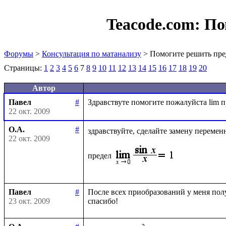
Teacode.com:
По
Форумы
>
Консультация по матанализу
> Помогите решить пре
Страницы:
1
2
3
4
5
6
7
8
9
10
11
12
13
14
15
16
17
18
19
20
Автор
Павел
#
22 окт. 2009
О.А.
#
здравствуйте, сделайте замену перемен
22 окт. 2009
предел
Павел
#
После всех приобразований у меня получ
23 окт. 2009