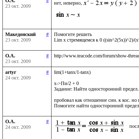
О.А.
#
нет, неверно,
23 окт. 2009
Македонский
#
Помогите решить

23 окт. 2009
О.А.
#
23 окт. 2009
artyr
#
lim(1+tanx/1-tanx)

24 окт. 2009
x->Пи/2 + 0

Задание: Найти односторонний предел.

пробовал как отношение син. к кос. но п
О.А.
#
посл
24 окт. 2009