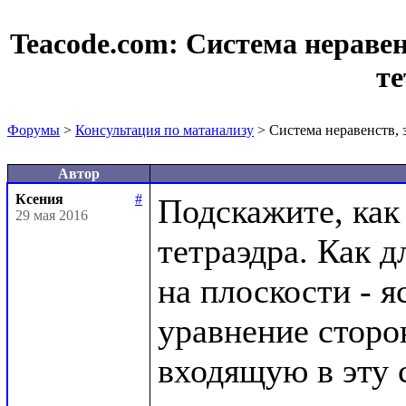
Teacode.com:
Система нераве
те
Форумы
>
Консультация по матанализу
> Система неравенств,
Автор
Ксения
#
Подскажите, как 
29 мая 2016
тетраэдра. Как д
на плоскости - я
уравнение сторон
входящую в эту 