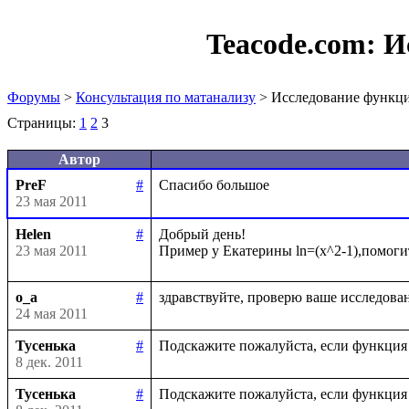
Teacode.com:
И
Форумы
>
Консультация по матанализу
> Исследование функц
Страницы:
1
2
3
Автор
PreF
#
23 мая 2011
Helen
#
Добрый день!

23 мая 2011
o_a
#
24 мая 2011
Тусенька
#
8 дек. 2011
Тусенька
#