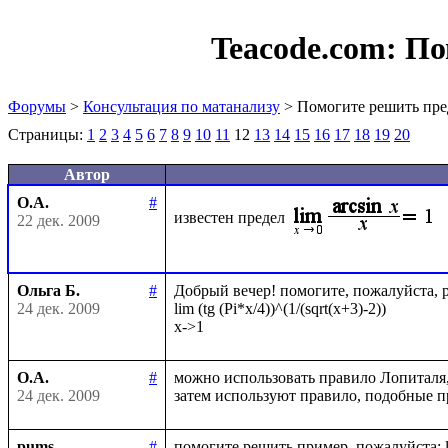
Teacode.com:
По
Форумы
>
Консультация по матанализу
> Помогите решить пре
Страницы:
1
2
3
4
5
6
7
8
9
10
11
12
13
14
15
16
17
18
19
20
Автор
О.А.
#
известен предел
22 дек. 2009
Ольга Б.
#
Добрый вечер! помогите, пожалуйста, ре
24 дек. 2009
lim (tg (Pi*x/4))^(1/(sqrt(x+3)-2))

О.А.
#
можно использовать правило Лопиталя
24 дек. 2009
pums
#