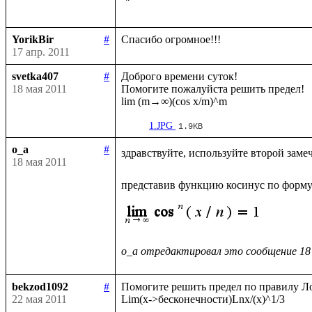
YorikBir
#
17 апр. 2011
svetka407
#
Доброго времени суток!

18 мая 2011
Помогите пожалуйста решить предел!

1.JPG
1.9KB
o_a
#
здравствуйте, используйте второй заме
18 мая 2011
представив функцию косинус по форму
o_a отредактировал это сообщение 18
bekzod1092
#
Помогите решить предел по правилу Ло
22 мая 2011