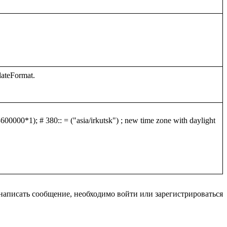
0000*1); # 380:: = ("asia/irkutsk") ; new time zone with daylight 
написать сообщение, необходимо войти или зарегистрироваться