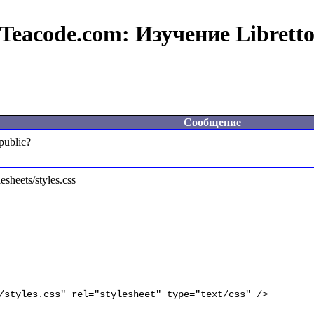
Teacode.com:
Изучение Librett
Сообщение
heets/styles.css
