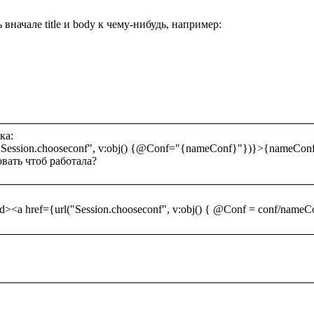
вначале title и body к чему-нибудь, например:

а:

"Session.chooseconf", v:obj() {@Conf="{nameConf}"})}>{nameConf