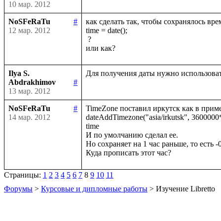
10 мар. 2012
NoSFeRaTu
#
как сделать так, чтобы сохранялось врем
12 мар. 2012
time = date();

 ?

Ilya S.
Abdrakhimov
#
13 мар. 2012
NoSFeRaTu
#
TimeZone поставил иркутск как в приме
14 мар. 2012
dateAddTimezone("asia/irkutsk", 3600000*8,
time 

И по умолчанию сделал ее.

Но сохраняет на 1 час раньше, то есть -0
Страницы:
1
2
3
4
5
6
7
8
9
10
11
Форумы
>
Курсовые и дипломные работы
> Изучение Libretto