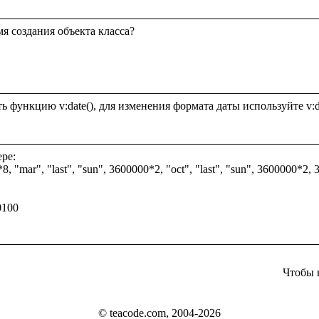
я создания объекта класса?

ре:

 "mar", "last", "sun", 3600000*2, "oct", "last", "sun", 3600000*2, 360
100

Чтобы 
© teacode.com, 2004-2026