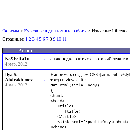
Форумы
>
Курсовые и дипломные работы
> Изучение Libretto
Страницы:
1
2
3
4
5
6
7
8
9
10
11
Автор
NoSFeRaTu
#
4 мар. 2012
Ilya S.
Например, создаем CSS файл: public/styles
Abdrakhimov
#
4 мар. 2012
def html(title, body)

{

<html>

<head>

   <title>

      {title}

   </title>

   <link href="/public/stylesheets/styles.css" rel="stylesheet" type="text/css" />

</head>
