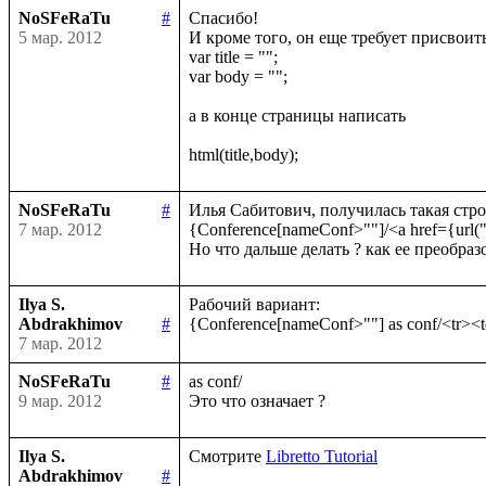
NoSFeRaTu
#
Спасибо!

5 мар. 2012
И кроме того, он еще требует присвоить 
var title = "";

var body = "";

а в конце страницы написать 

NoSFeRaTu
#
Илья Сабитович, получилась такая строк
7 мар. 2012
{Conference[nameConf>""]/<a href={url(
Ilya S.
Рабочий вариант:

Abdrakhimov
#
7 мар. 2012
NoSFeRaTu
#
as conf/

9 мар. 2012
Ilya S.
Смотрите 
Libretto Tutorial
Abdrakhimov
#