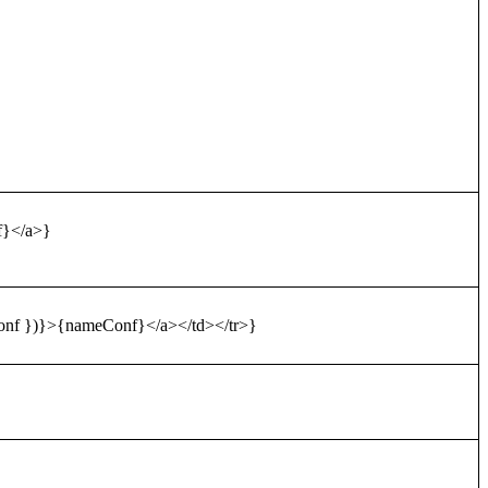
}</a>}
