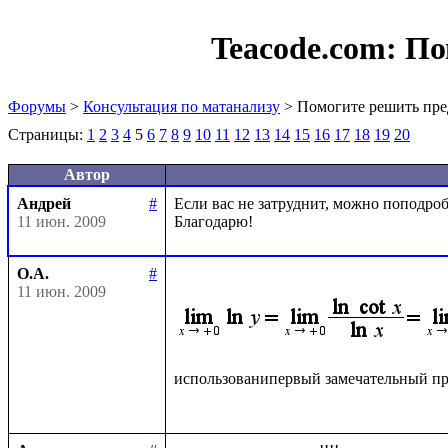
Teacode.com:
По
Форумы
>
Консультация по матанализу
> Помогите решить пре
Страницы:
1
2
3
4
5
6
7
8
9
10
11
12
13
14
15
16
17
18
19
20
Автор
Андрей
#
Если вас не затруднит, можно поподробн
11 июн. 2009
О.А.
#
11 июн. 2009
использованипервый замечательный пр