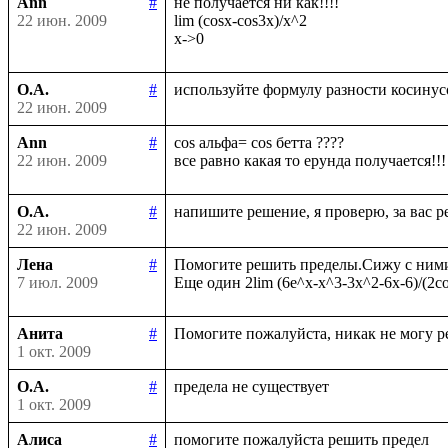
Ann
#
не получается ни как!!!!

22 июн. 2009
lim (cosx-cos3x)/x^2

О.А.
#
22 июн. 2009
Ann
#
cos альфа= cos бетта ????

22 июн. 2009
О.А.
#
22 июн. 2009
Лена
#
Помогите решить пределы.Сижу с ними у
7 июл. 2009
Анита
#
1 окт. 2009
О.А.
#
1 окт. 2009
Алиса
#
помогите пожалуйста решить предел
