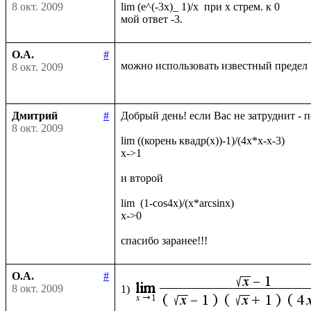
8 окт. 2009
lim (e^(-3x)_ 1)/x  при х стрем. к 0

О.А.
#
можно использовать известный предел
8 окт. 2009
Дмитрий
#
Добрый день! если Вас не затруднит - 
8 окт. 2009
lim ((корень квадр(x))-1)/(4x*x-x-3)

x->1

и второй

lim  (1-cos4x)/(x*arcsinx)

x->0

О.А.
#
8 окт. 2009
1)