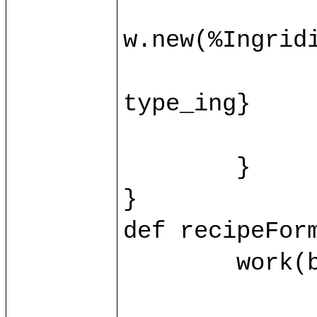
		var ingridient = base.ingrid(id_ing.toInt)?{c
w.new(%Ingridie
		ingridient.{name = name_ing; value = value_ing
type_ing}

		control/recipeFormProcessIng(ingridient, id_i
	}

}

def recipeForm
	work(base.db) as w.{

		var recipe = base.recipe(id.toInt)?{case _ => w.new(