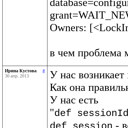
database=config
grant=WAIT_NEW 
Owners: [<LockI
Ирина Кустова
#
У нас возникает 
30 апр. 2013
Как она правильн
У нас есть

"
def sessionI
 - 
def session