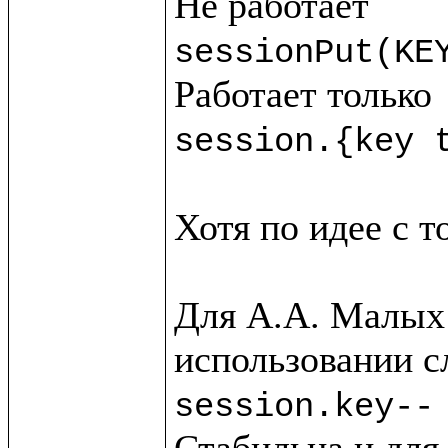
sessionPut(KE
session.{key 
Хотя по идее с т
Для А.А. Малых 
session.key--
Стабильна и для