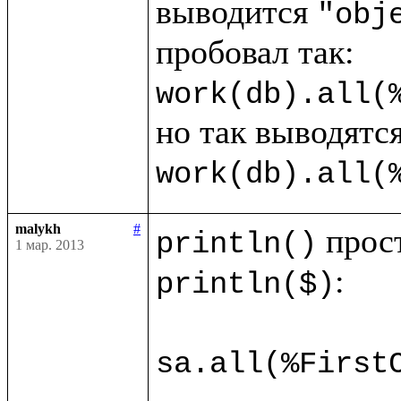
выводится 
"obj
work(db).all(
work(db).all(
malykh
#
println()
1 мар. 2013
:

println($)
sa.all(%First