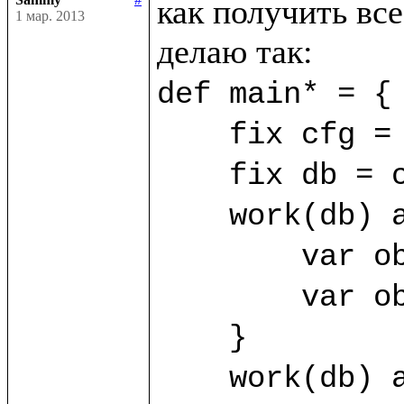
как получить все
1 мар. 2013
def main* = {

    fix cfg = SimpleConfig((%FirstClass, %SecondClass))

    fix db = cfg.open("/home/sammy/bdb")

    work(db) as sa {

	var obj1 = sa.new(%FirstClass) {title="First"}

	var obj2 = sa.new(%FirstClass) {title="Second"}

    }

    work(db) as sb {
