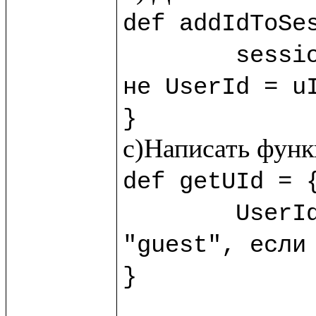
def addIdToSes
	sess
не UserId = uI
}
def getUId = {
	UserId.session!?("guest") //?() - обработчик пустоты, возвращает 
"guest", если 
}