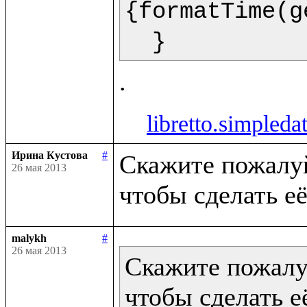
{formatTime(g
  }  
libretto.simpleda
Ирина Кустова
#
Скажите пожалуйс
26 мая 2013
malykh
#
26 мая 2013
Скажите пожалуй
чтобы сделать её