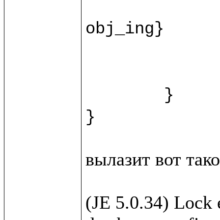
		recipe.{fn = ""; instructions = ""; duration = ""
obj_ing}

		var ingr = w.new(%Ingridi
		html.view/recipeForm(recipe, 
	}

вылазит вот такое
(JE 5.0.34) Lock