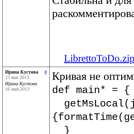
раскомментирова
LibrettoToDo.zi
Ирина Кустова
#
15 мая 2013
Ирина Кустова
def main* = {

16 мая 2013
  getMsLocal(jMs,9) as dt.println(<<%{formatDate(getDate(dt),"dd.mm.yyyy")} %
{formatTime(ge
  }  