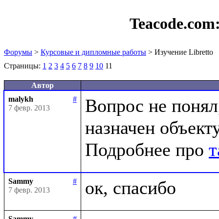
Teacode.com
Форумы
>
Курсовые и дипломные работы
> Изучение Libretto
Страницы:
1
2
3
4
5
6
7
8
9
10
11
Автор
malykh
#
Вопрос не понял,
7 февр. 2013
назначен объекту
Подробнее про 
т
Sammy
#
7 февр. 2013
Sammy
#