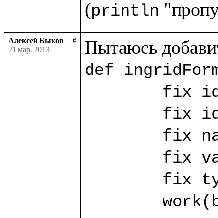
(
println
Алексей Быков
#
21 мар. 2013
def ingridForm
	fix id_ing = ("id_ing".params!)

	fix id_ing_rec = ("id_ing_rec".params!)

	fix name_ing? = ("name".params!)

	fix value_ing? = ("value".params!)

	fix type_ing? = ("type".params!)

	work(base.db) as w.{
