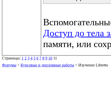
Доступ до тела 
памяти, или сох
Страницы:
1
2
3
4
5
6
7
8
9
10
11
Форумы
>
Курсовые и дипломные работы
> Изучение Libretto