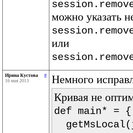
session.remov
session.remov
session.remov
Ирина Кустова
#
16 мая 2013
def main* = {

  getMsLocal(jMs,9) as dt.println(<<%{formatDate(getDate(dt),"dd.mm.yyyy")} %