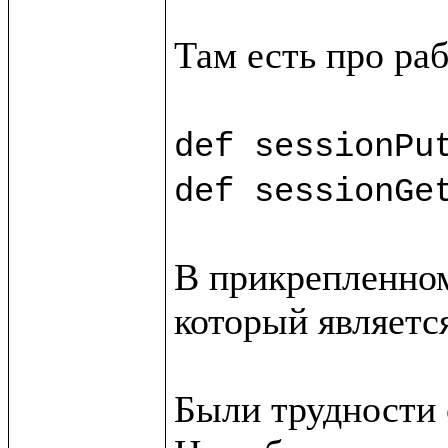
Там есть про раб
def sessionPu
def sessionGe
В прикрепленном
который является
Были трудности с