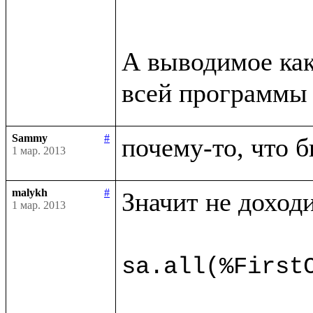
А выводимое как
всей программы 
Sammy
#
почему-то, что б
1 мар. 2013
malykh
#
Значит не доходи
1 мар. 2013
sa.all(%First