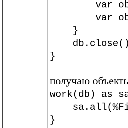
	var obj3 = sb.new(%SecondClass) {title="Third"}

	var obj4 = sb.new(%SecondClass) {title="Fourth"}

    }

    db.close()

}
work(db) as sa
    sa.all(%FirstClass).title.println()

}