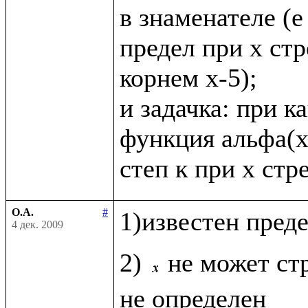
в знаменателе (е в
предел при х стр
корнем х-5);

и задачка: при к
функция альфа(х
О.А.
#
1)известен пред
4 дек. 2009
2) 
не может стр
не определен
