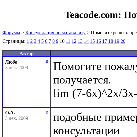
Teacode.com:
По
Форумы
>
Консультация по матанализу
> Помогите решить пре
Страницы:
1
2
3
4
5
6
7
8
9
10
11
12
13
14
15
16
17
18
19
20
Автор
Люба
#
Помогите пожалу
3 дек. 2009
получается.

О.А.
#
подобные пример
3 дек. 2009