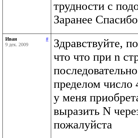
трудности с под
Иван
#
Здравствуйте, по
9 дек. 2009
что что при n ст
последовательнос
пределом число 4
у меня приобрета
выразить N через