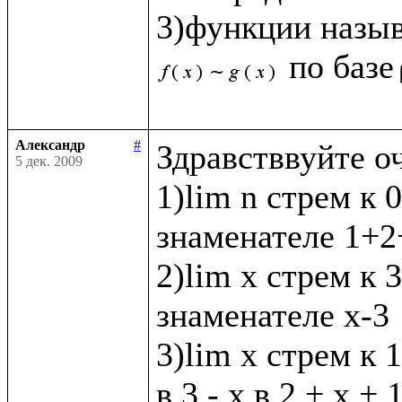
3)функции назы
по базе
Александр
#
Здравстввуйте о
5 дек. 2009
1)lim n стрем к 0
знаменателе 1+2+
2)lim x стрем к 3 
знаменателе х-3

3)lim x стрем к 1
в 3 - х в 2 + х + 1 