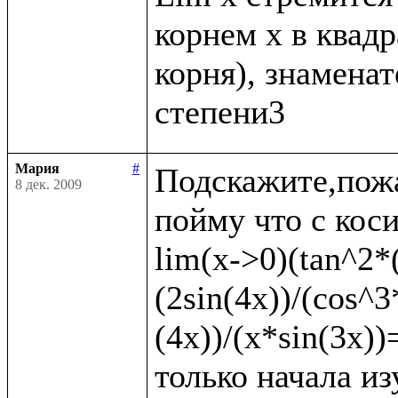
корнем x в квадр
корня), знаменате
Мария
#
Подскажите,пожа
8 дек. 2009
пойму что с коси
lim(x->0)(tan^2*(
(2sin(4x))/(cos^3
(4x))/(x*sin(3x)
только начала из