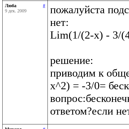
Люба
#
пожалуйста подс
9 дек. 2009
нет:

Lim(1/(2-x) - 3/(
решение:

приводим к обще
x^2) = -3/0= бес
вопрос:бесконеч