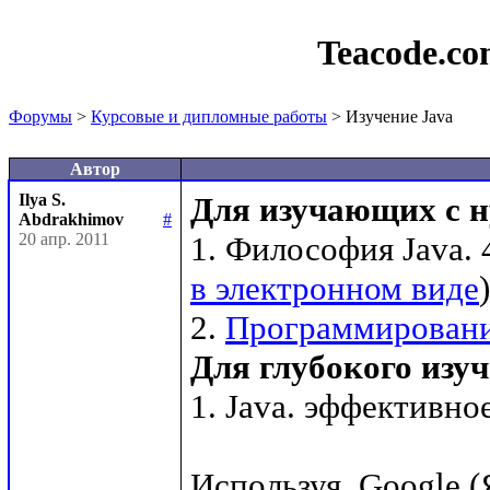
Teacode.c
Форумы
>
Курсовые и дипломные работы
> Изучение Java
Автор
Ilya S.
Для изучающих с н
Abdrakhimov
#
20 апр. 2011
1. Философия Java. 
в электронном виде
)

2. 
Программирование
Для глубокого изу
1. Java. эффективн
Используя  Google (