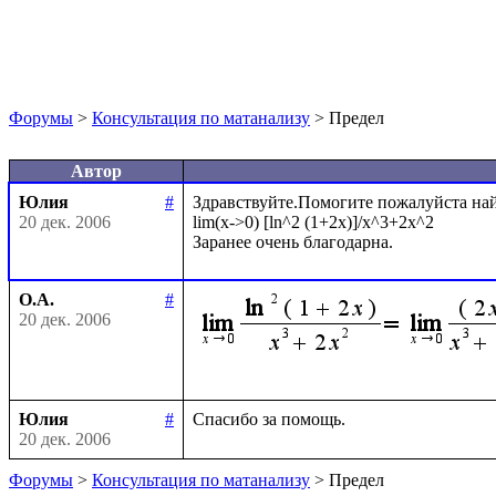
Форумы
>
Консультация по матанализу
> Предел
Автор
Юлия
#
Здравствуйте.Помогите пожалуйста найт
20 дек. 2006
lim(x->0) [ln^2 (1+2x)]/x^3+2x^2

О.А.
#
20 дек. 2006
Юлия
#
20 дек. 2006
Форумы
>
Консультация по матанализу
> Предел