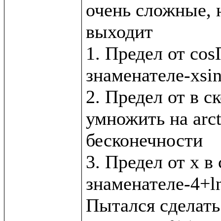
очень сложные, н
выходит

1. Предел от cos
знаменателе-xsin
2. Предел от в с
умножить на arct
бесконечности

3. Предел от x в 
знаменателе-4+ln
Пытался сделать 