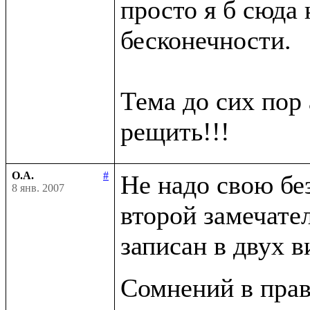
просто я б сюда н
бесконечности.

Тема до сих пор 
О.А.
#
Не надо свою бе
8 янв. 2007
второй замечате
записан в двух в
Сомнений в прав