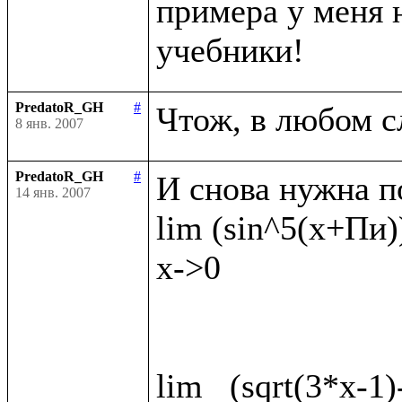
примера у меня н
PredatoR_GH
#
8 янв. 2007
PredatoR_GH
#
И снова нужна п
14 янв. 2007
lim (sin^5(x+Пи))
x->0

lim   (sqrt(3*x-1