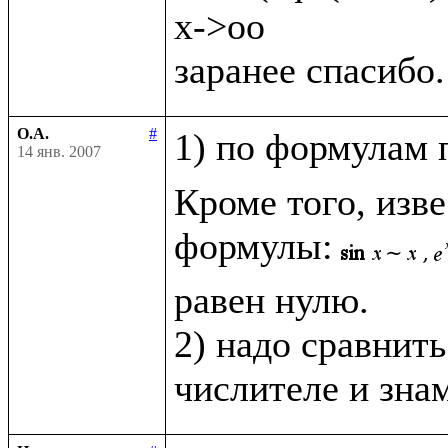
x->oo

О.А.
#
1) по формулам 
14 янв. 2007
Кроме того, изв
формулы:
равен нулю.

2) надо сравнить