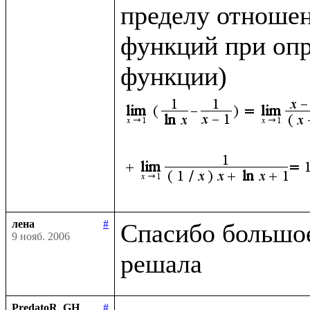
пределу отношен
функций при опр
функции)
лена
#
Спасибо большое,
9 нояб. 2006
PredatoR_GH
#