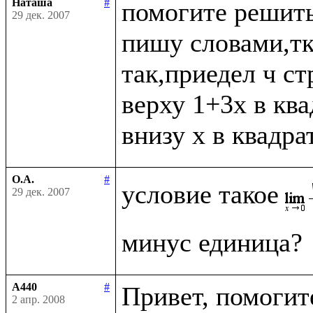
Наташа
#
помогите решить
29 дек. 2007
пишу словами,тк 
так,приедел ч ст
верху 1+3x в ква
О.А.
#
условие такое
29 дек. 2007
A440
#
Привет, помогите
2 апр. 2008