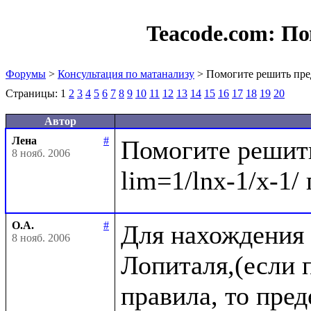
Teacode.com:
По
Форумы
>
Консультация по матанализу
> Помогите решить пре
Страницы:
1
2
3
4
5
6
7
8
9
10
11
12
13
14
15
16
17
18
19
20
Автор
Лена
#
Помогите решить
8 нояб. 2006
О.А.
#
Для нахождения 
8 нояб. 2006
Лопиталя,(если п
правила, то пре