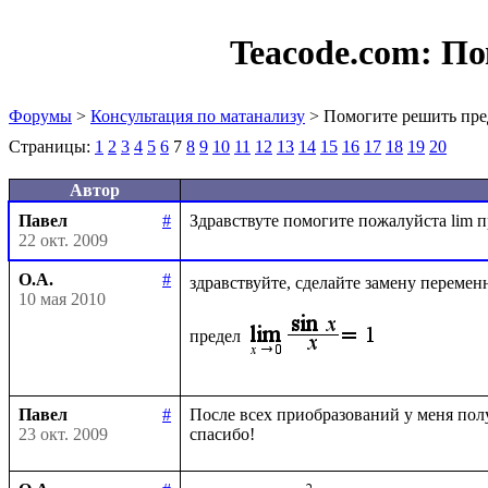
Teacode.com:
По
Форумы
>
Консультация по матанализу
> Помогите решить пре
Страницы:
1
2
3
4
5
6
7
8
9
10
11
12
13
14
15
16
17
18
19
20
Автор
Павел
#
22 окт. 2009
О.А.
#
здравствуйте, сделайте замену перемен
10 мая 2010
предел
Павел
#
После всех приобразований у меня получ
23 окт. 2009