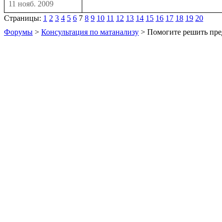
11 нояб. 2009
Страницы:
1
2
3
4
5
6
7
8
9
10
11
12
13
14
15
16
17
18
19
20
Форумы
>
Консультация по матанализу
> Помогите решить пре