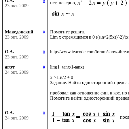
О.А.
#
нет, неверно,
23 окт. 2009
Македонский
#
Помогите решить

23 окт. 2009
О.А.
#
23 окт. 2009
artyr
#
lim(1+tanx/1-tanx)

24 окт. 2009
x->Пи/2 + 0

Задание: Найти односторонний предел.

пробовал как отношение син. к кос. но п
О.А.
#
посл
24 окт. 2009