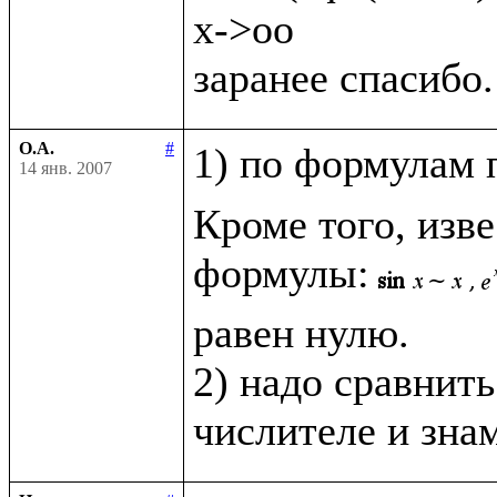
x->oo

О.А.
#
1) по формулам 
14 янв. 2007
Кроме того, изв
формулы:
равен нулю.

2) надо сравнить