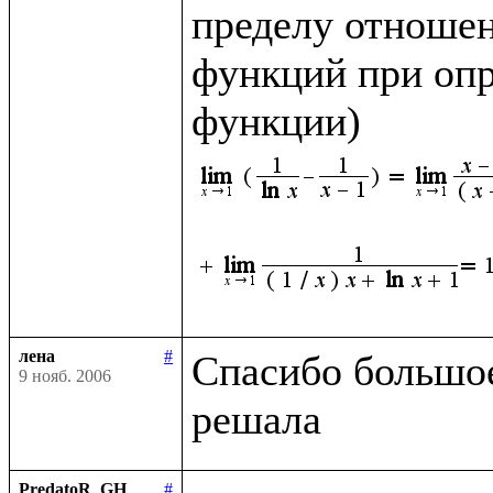
пределу отношен
функций при опр
функции)
лена
#
Спасибо большое,
9 нояб. 2006
PredatoR_GH
#