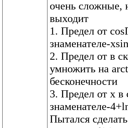
очень сложные, н
выходит

1. Предел от cos
знаменателе-xsin
2. Предел от в с
умножить на arct
бесконечности

3. Предел от x в 
знаменателе-4+ln
Пытался сделать 