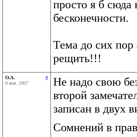
просто я б сюда н
бесконечности.

Тема до сих пор 
О.А.
#
Не надо свою бе
8 янв. 2007
второй замечате
записан в двух в
Сомнений в прав