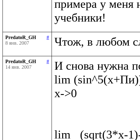
примера у меня н
PredatoR_GH
#
8 янв. 2007
PredatoR_GH
#
И снова нужна п
14 янв. 2007
lim (sin^5(x+Пи))
x->0

lim   (sqrt(3*x-1