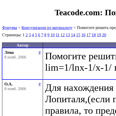
Teacode.com:
По
Форумы
>
Консультация по матанализу
> Помогите решить пре
Страницы:
1
2
3
4
5
6
7
8
9
10
11
12
13
14
15
16
17
18
19
20
Автор
Лена
#
Помогите решить
8 нояб. 2006
О.А.
#
Для нахождения 
8 нояб. 2006
Лопиталя,(если п
правила, то пре