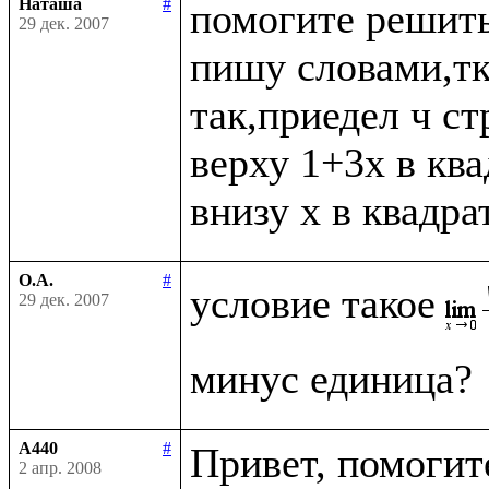
Наташа
#
помогите решить
29 дек. 2007
пишу словами,тк 
так,приедел ч ст
верху 1+3x в ква
О.А.
#
условие такое
29 дек. 2007
A440
#
Привет, помогите
2 апр. 2008