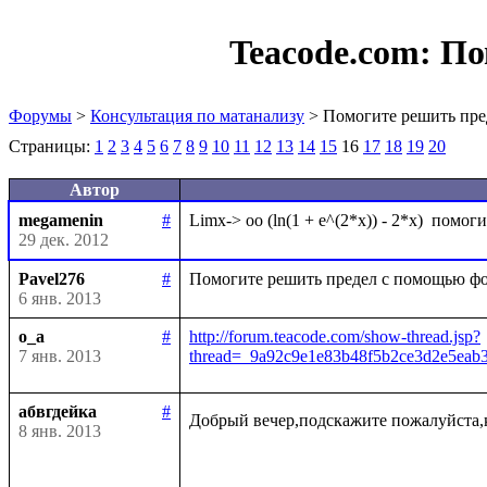
Teacode.com:
По
Форумы
>
Консультация по матанализу
> Помогите решить пре
Страницы:
1
2
3
4
5
6
7
8
9
10
11
12
13
14
15
16
17
18
19
20
Автор
megamenin
#
29 дек. 2012
Pavel276
#
6 янв. 2013
o_a
#
http://forum.teacode.com/show-thread.jsp?
7 янв. 2013
thread=_9a92c9e1e83b48f5b2ce3d2e5ea
абвгдейка
#
Добрый вечер,подскажите пожалуйста,
8 янв. 2013