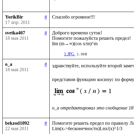
YorikBir
#
17 апр. 2011
svetka407
#
Доброго времени суток!

18 мая 2011
Помогите пожалуйста решить предел!

1.JPG
1.9KB
o_a
#
здравствуйте, используйте второй заме
18 мая 2011
представив функцию косинус по форму
o_a отредактировал это сообщение 18
bekzod1092
#
Помогите решить предел по правилу Ло
22 мая 2011