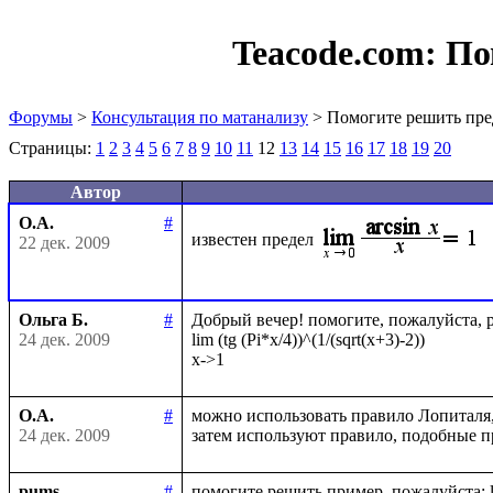
Teacode.com:
По
Форумы
>
Консультация по матанализу
> Помогите решить пре
Страницы:
1
2
3
4
5
6
7
8
9
10
11
12
13
14
15
16
17
18
19
20
Автор
О.А.
#
известен предел
22 дек. 2009
Ольга Б.
#
Добрый вечер! помогите, пожалуйста, ре
24 дек. 2009
lim (tg (Pi*x/4))^(1/(sqrt(x+3)-2))

О.А.
#
можно использовать правило Лопиталя
24 дек. 2009
pums
#