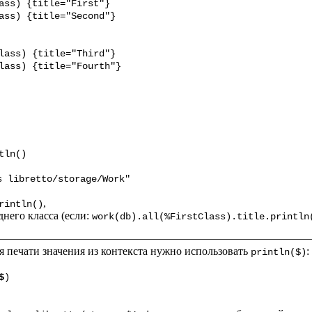
s libretto/storage/Work"
,

rintln()
него класса (если: 
work(db).all(%FirstClass).title.println
я печати значения из контекста нужно использовать 
:

println($)
$
)