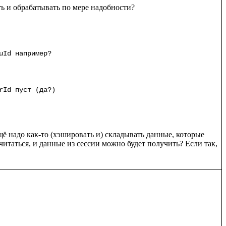
ь и обрабатывать по мере надобности?

uId например?

щё надо как-то (хэшировать и) складывать данные, которые 
т читаться, и данные из сессии можно будет получить? Если так, 