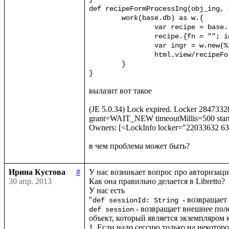
def recipeFormProcessIng(obj_ing, i
	work(base.db) as w.{

		var recipe = base.recipe(id.toInt)?{case _ => w.new(%Recipe)}

		recipe.{fn = ""; instructions = ""; duration = ""; ingr = obj_ing}

		var ingr = w.new(%Ingridient)

		html.view/recipeForm(recipe, ingr)

	}

вылазит вот такое 

(JE 5.0.34) Lock expired. Locker 28473
grant=WAIT_NEW timeoutMillis=500 sta
Owners: [<LockInfo locker="22033632 6
Ирина Кустова
#
У нас возникает вопрос про авторизаци
30 апр. 2013
Как она правильно делается в Libretto?

У нас есть

"
def sessionId: String 
 - возвращает внешнее пол
def session
объект, который является экземпляром к
1. Если надо сессию только на некоторое