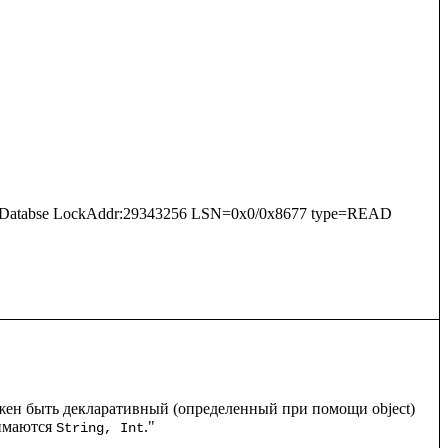
ationDatabse LockAddr:29343256 LSN=0x0/0x8677 type=READ 
жен быть декларативный (определенный при помощи object) 
имаются 
."

String, Int