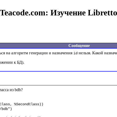
Teacode.com:
Изучение Librett
Сообщение
ься на алгоритм генерации и назначения 
 нельзя. Какой назнач
id
асса из bdb?
