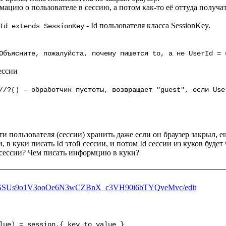
цию о пользователе в сессию, а потом как-то её оттуда получат
 - Id пользователя класса SessionKey.

Id extends SessionKey
/Объясните, пожалуйста, почему пишется 
to
, а не UserId = 
и пользователя (сессии) хранить даже если он браузер закрыл, е
ии, в куки писать Id этой сессии, и потом Id сессии из куков буде
/1KNrSSUs9o1V3ooOe6N3wCZBnX_c3VH90i6bTYQveMvc/edit
lue) = session.{ key to value }
