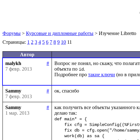
Форумы
>
Курсовые и дипломные работы
> Изучение Libretto
Страницы:
1
2
3
4
5
6
7
8
9
10
11
Автор
malykh
#
Вопрос не понял, но скажу, что полагат
7 февр. 2013
объекта по 
.

id
Подробнее про 
такие ключи
Sammy
#
7 февр. 2013
Sammy
#
как получить все объекты указанного кл
1 мар. 2013
def main* = {

    fix cfg = SimpleConfig((%FirstClass, %SecondClass))

    fix db = cfg.open("/home/sammy/bdb")

    work(db) as sa {
