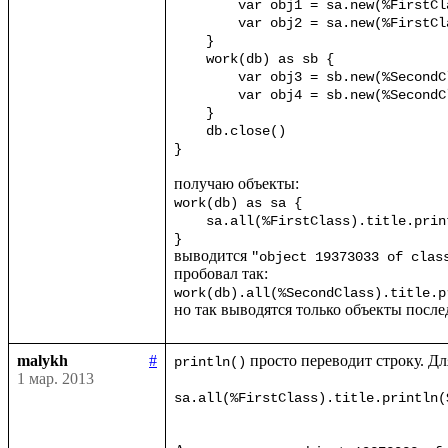
	var obj1 = sa.new(%FirstClass) {title="First"}

	var obj2 = sa.new(%FirstClass) {title="Second"}

    }

    work(db) as sb {

	var obj3 = sb.new(%SecondClass) {title="Third"}

	var obj4 = sb.new(%SecondClass) {title="Fourth"}

    }

    db.close()

}
work(db) as sa {

    sa.all(%FirstClass).title.println()

}
выводится 
"object 19373033 of clas
work(db).all(%SecondClass).title.p
но так выводятся только объекты послед
malykh
#
 просто переводит строку. Дл
println()
1 мар. 2013
sa.all(%FirstClass).title.println(