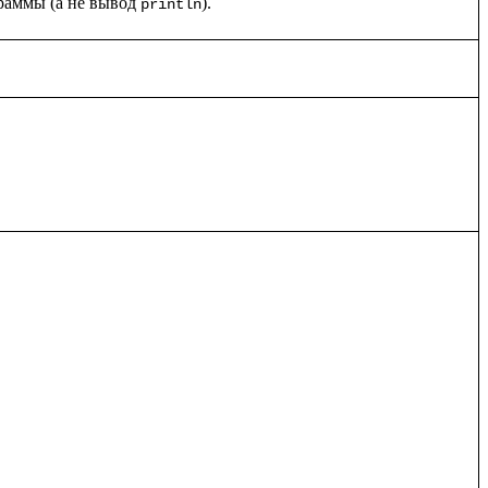
граммы (а не вывод 
println