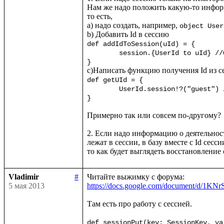
Нам же надо положить какую-то информа
то есть, 

a) надо создать, например, 
object User
def addIdToSession(uId) = {

	session.{UserId to uId} /
}
def getUId = {

	UserId.session!?("guest") //?() - обработчик пустоты, возвращает "guest", если UserId пуст (да?)

}
Примерно так или совсем по-другому?

2. Если надо информацию о деятельност
лежат в сессии, в базу вместе с Id сесс
Vladimir
#
5 мая 2013
https://docs.google.com/document/d
Там есть про работу с сессией.

def sessionPut(key: SessionKey, va