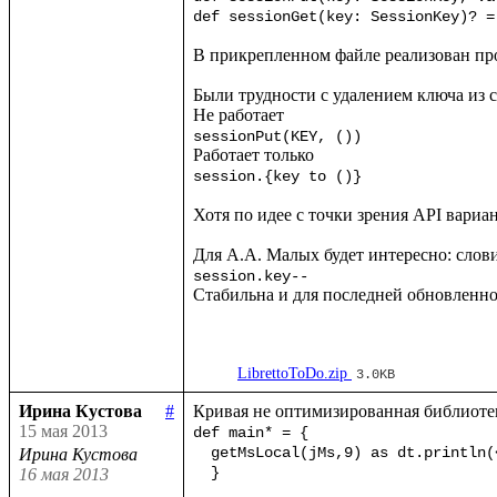
def sessionGet(key: SessionKey)? =
В прикрепленном файле реализован про
Были трудности с удалением ключа из се
sessionPut(KEY, ())
session.{key to ()}
Хотя по идее с точки зрения API вариа
session.key--
Стабильна и для последней обновленно
LibrettoToDo.zip
3.0KB
Ирина Кустова
#
15 мая 2013
def main* = {

  getMsLocal(jMs,9) as dt.println(<<%{formatDate(getDate(dt),"dd.mm.yyyy")} %{formatTime(getTime(dt),"hh:mm:ss:msms")}>>!)

Ирина Кустова
  }  
16 мая 2013