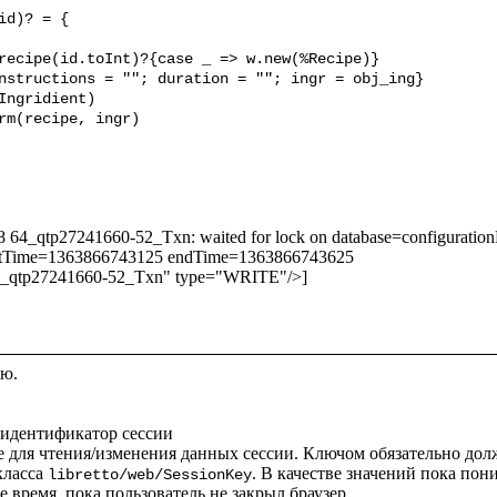
d)? = {

328 64_qtp27241660-52_Txn: waited for lock on database=configur
rtTime=1363866743125 endTime=1363866743625

3_qtp27241660-52_Txn" type="WRITE"/>]

ю.

е для чтения/изменения данных сессии. Ключом обязательно дол
ласса 
. В качестве значений пока пон
libretto/web/SessionKey
 время, пока пользователь не закрыл браузер.
