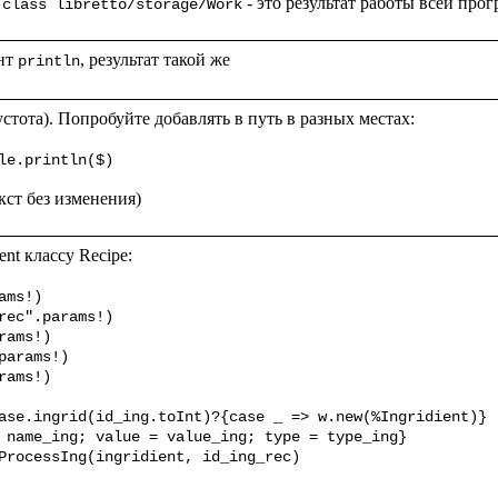
 - это результат работы всей про
 class libretto/storage/Work
нт 
println
пустота). Попробуйте добавлять в путь в разных местах:

le.println($)