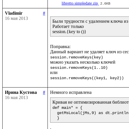
libretto.simpledate.zip
2.6KB
Vladimir
#
16 мая 2013
Были трудности с удалением ключа из 
Работает только 

Поправка:

session.removeKeys(key)
session.removeKeys(1..10)
session.removeKeys((key1, key2))
Ирина Кустова
#
16 мая 2013
def main* = {

  getMsLocal(jMs,9) as dt.println(<<%{formatDate(getDate(dt),"dd.mm.yyyy")} %{formatTime(getTime(dt),"hh:mm:ss:msms")}>>!)

  }  