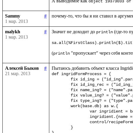
А выводимое как 
object 19373033 of
Sammy
#
почему-то, что бы я ни ставил в аргуме
1 мар. 2013
malykh
#
Значит не доходит до 
 (где-то 
println
1 мар. 2013
sa.all(%FirstClass).println($).tit
(
println
Алексей Быков
#
21 мар. 2013
def ingridFormProcess = {

	fix id_ing = ("id_ing".params!)

	fix id_ing_rec = ("id_ing_rec".params!)

	fix name_ing? = ("name".params!)

	fix value_ing? = ("value".params!)

	fix type_ing? = ("type".params!)

	work(base.db) as w.{

		var ingridient = base.ingrid(id_ing.toInt)?{case _ => w.new(%Ingridient)}	

		ingridient.{name = name_ing; value = value_ing; type = type_ing}

		control/recipeFormProcessIng(ingridient, id_ing_rec)

	}

}
