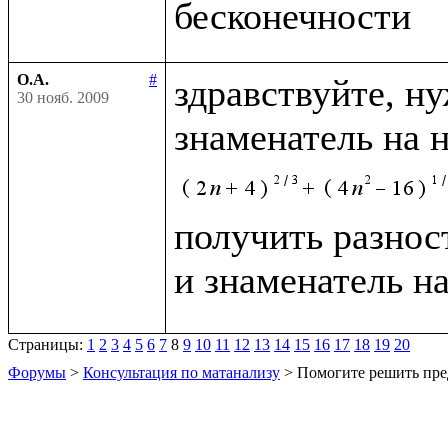
О.А.
#
здравствуйте, н
30 нояб. 2009
знаменатель на 
получить разност
и знаменатель н
Страницы:
1
2
3
4
5
6
7
8
9
10
11
12
13
14
15
16
17
18
19
20
Форумы
>
Консультация по матанализу
> Помогите решить пре