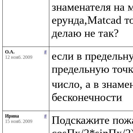
знаменателя на 
ерунда,Matcad то
О.А.
#
если в предельн
12 нояб. 2009
предельную точ
число, а в знаме
Ирина
#
Подскажите пожа
15 нояб. 2009
cosПx/2*sinПx/2)