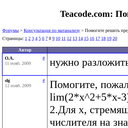
Teacode.com:
По
Форумы
>
Консультация по матанализу
> Помогите решить пре
Страницы:
1
2
3
4
5
6
7
8
9
10
11
12
13
14
15
16
17
18
19
20
Автор
О.А.
#
11 нояб. 2009
slg
#
Помогите, пожал
12 нояб. 2009
lim(2*x^2+5*x-3)
2.Для x, стремящ
числителя на зн