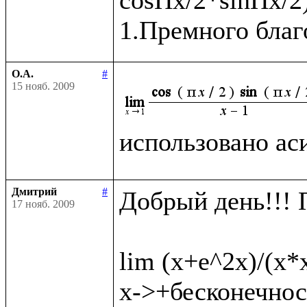
О.А.
#
15 нояб. 2009
использовано ас
Дмитрий
#
Добрый день!!! 
17 нояб. 2009
lim (x+e^2x)/(x*
x->+бесконечност