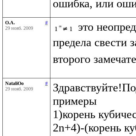
О.А.
#
это неопре
29 нояб. 2009
предела свести 
второго замечат
NataliOo
#
Здравствуйте!По
29 нояб. 2009
примеры 

1)корень кубичес
2n+4)-(корень ку