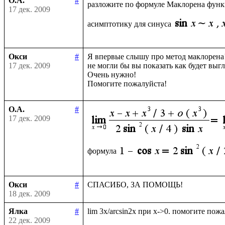
О.А.
#
разложите по формуле Маклорена фун
17 дек. 2009
асимптотику для синуса
Окси
#
Я впервые слышу про метод маклорена!
17 дек. 2009
не могли бы вы показать как будет выгл
Очень нужно!

О.А.
#
17 дек. 2009
формула
Окси
#
18 дек. 2009
Ялка
#
22 дек. 2009