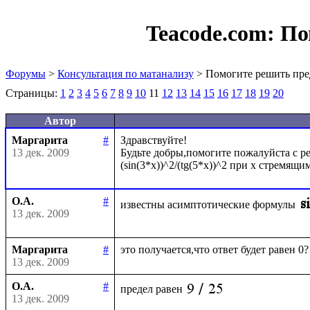
Teacode.com:
По
Форумы
>
Консультация по матанализу
> Помогите решить пре
Страницы:
1
2
3
4
5
6
7
8
9
10
11
12
13
14
15
16
17
18
19
20
Автор
Маргарита
#
Здравствуйте!

13 дек. 2009
Будьте добры,помогите пожалуйста с ре
О.А.
#
известны асимптотические формулы
13 дек. 2009
Маргарита
#
13 дек. 2009
О.А.
#
предел равен
13 дек. 2009