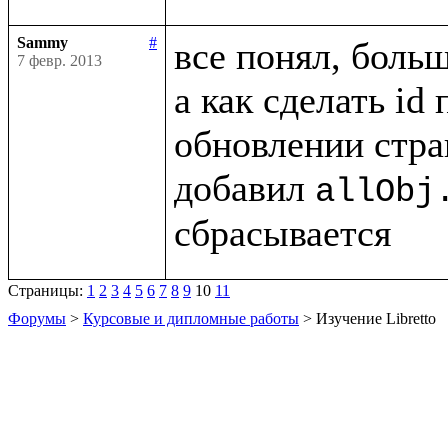
Sammy
#
все понял, больш
7 февр. 2013
а как сделать id
обновлении стра
добавил 
allObj
Страницы:
1
2
3
4
5
6
7
8
9
10
11
Форумы
>
Курсовые и дипломные работы
> Изучение Libretto