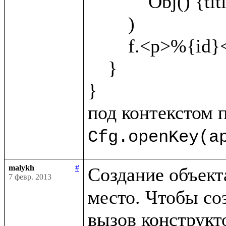
            Obj() {title="Object1"}

        )

        f.<p>%{id}</p>

    }

}

под контекстом 
Cfg.openKey(a
malykh
#
Создание объекта
7 февр. 2013
место. Чтобы соз
вызов конструкто