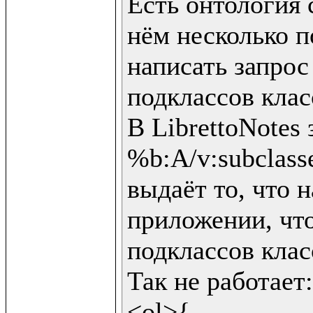
Есть онтология с
нём несколько п
написать запрос
подклассов клас
В LibrettoNotes 
%b:A/v:subclasses
выдаёт то, что н
приложении, что
подклассов клас
Так не работает:

<ol>{
