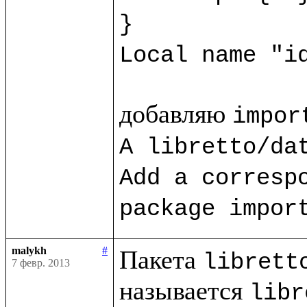
}
Local name "i
добавляю 
impor
A libretto/dat
Add a correspo
package impor
malykh
#
Пакета 
librett
7 февр. 2013
называется 
libr