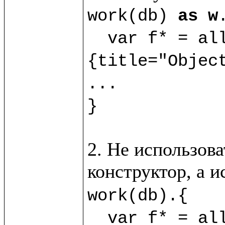
work(db) 
as w
.
  var f* = al
{title="Object
...

}
2. Не использова
конструктор, а 
work(db).{

  var f* = allObj?(new(%Obj) 