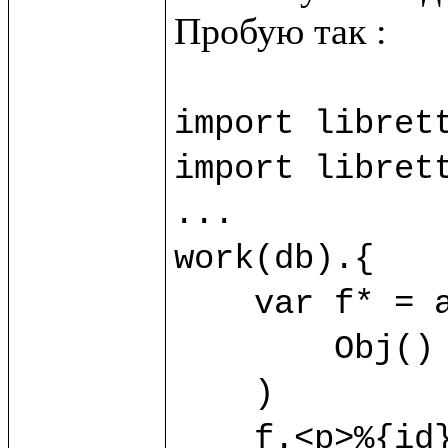
import librett
import librett
...

work(db).{

    var f* = allObj?(

        Obj() {title="Object1"}

    )

    f.<p>%{id}</p>
