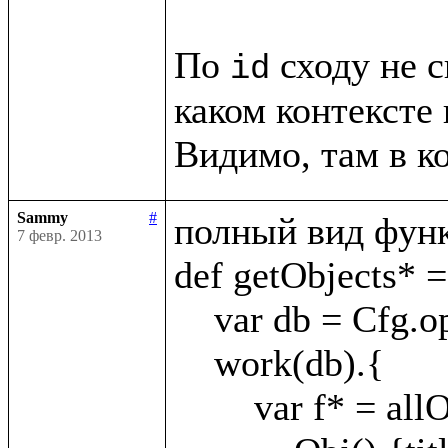
По 
 сходу не с
id
каком контексте 
Sammy
#
полный вид функ
7 февр. 2013
def getObjects* = 
    var db = Cfg.openKey(appId)

    work(db).{

        var f* = allObj?(
