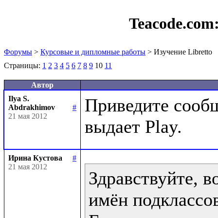
Teacode.com
Форумы
>
Курсовые и дипломные работы
> Изучение Libretto
Страницы:
1
2
3
4
5
6
7
8
9
10
11
Автор
Ilya S.
Приведите сообщ
Abdrakhimov
#
21 мая 2012
Ирина Кустова
#
21 мая 2012
Здравствуйте, в
имён подклассов