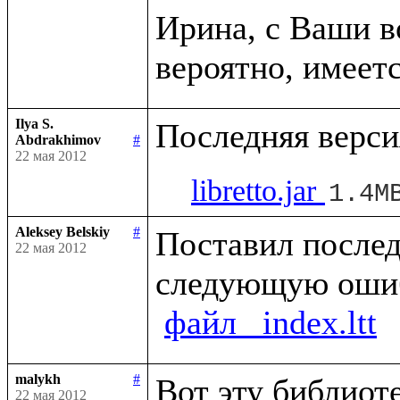
Ирина, с Ваши в
Ilya S.
Abdrakhimov
#
22 мая 2012
libretto.jar
1.4M
Aleksey Belskiy
#
Поставил послед
22 мая 2012
следующую оши
файл _index.ltt
malykh
#
22 мая 2012