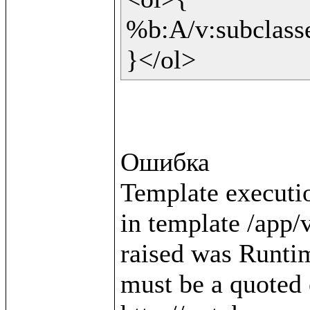
%b:A/v:subclasses
}</ol>
Ошибка

Template executio
in template /app/v
raised was Runtim
must be a quoted e