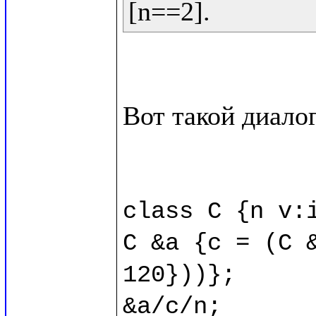
Вот такой диалог
class C {n v:i
C &a {c = (C &
120}))};

&a/c/n;
