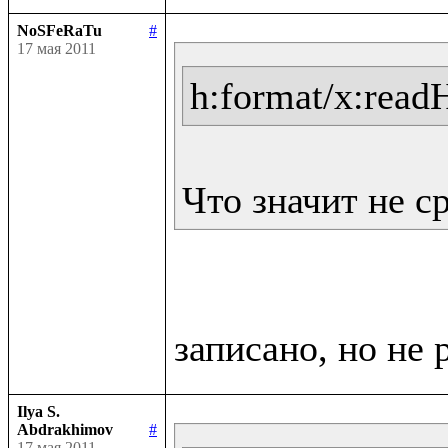
NoSFeRaTu
#
17 мая 2011
h:format/x:read
Что значит не с
Ilya S.
Abdrakhimov
#
17 мая 2011