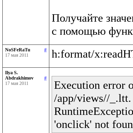
Получайте значе
NoSFeRaTu
#
17 мая 2011
Ilya S.
Abdrakhimov
#
Execution error o
17 мая 2011
/app/views//_.ltt
RuntimeException 
'onclick' not fou