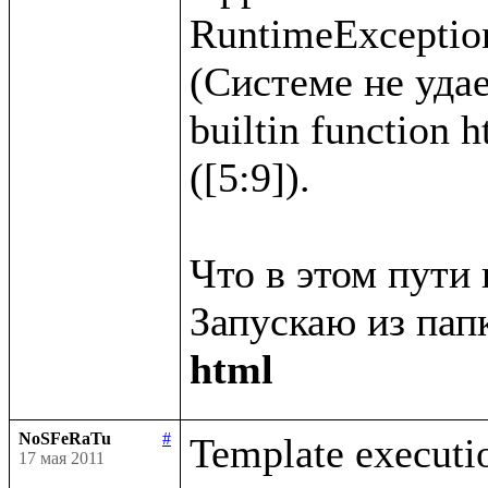
RuntimeException
(Системе не удае
builtin function 
([5:9]).

Что в этом пути 
Запускаю из папк
html
NoSFeRaTu
#
Template executio
17 мая 2011