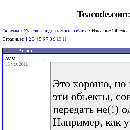
Teacode.com
Форумы
>
Курсовые и дипломные работы
> Изучение Libretto
Страницы:
1
2
3
4
5
6
7
8
9
10
11
Автор
AVM
#
16 мая 2011
Это хорошо, но 
эти объекты, со
передать не(!) од
Например, как у 