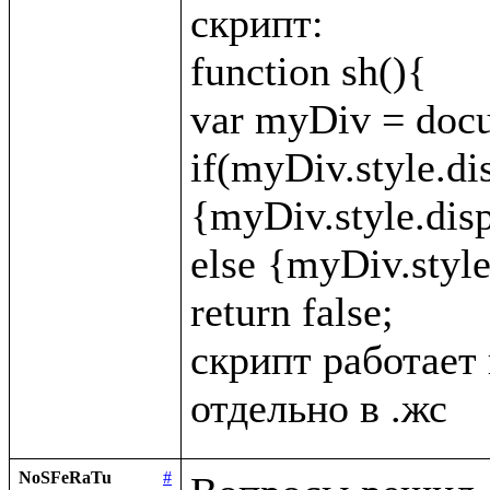
скрипт:

function sh(){

var myDiv = docu
if(myDiv.style.di
{myDiv.style.displ
else {myDiv.style.
return false;

скрипт работает 
NoSFeRaTu
#