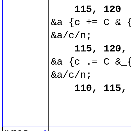
115, 120
&a {c += C &_{
&a/c/n;

115, 120,
&a {c .= C &_{
&a/c/n;

110, 115,