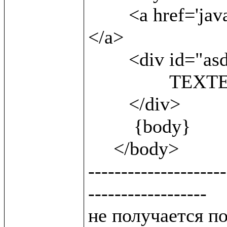
 	<a href='javascript:;'onclick=sh()> show<br/> 
</a>                
        <div id="asd" style='display:block'>

 		TEXTEXTEXTEXTEXT

        </div>

         {body}

     </body>

---------------------
------------------

не получается п