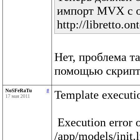
импорт MVX с о
Нет, проблема та
NoSFeRaTu
#
Template executio
17 мая 2011
 Execution error occured in template 
/app/models/init.l