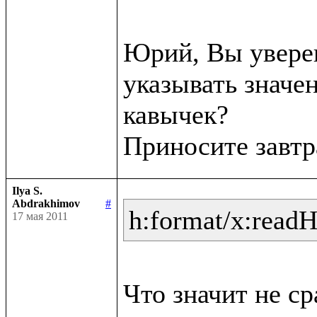
Юрий, Вы уверен
указывать значен
кавычек?

Ilya S.
Abdrakhimov
#
h:format/x:read
17 мая 2011