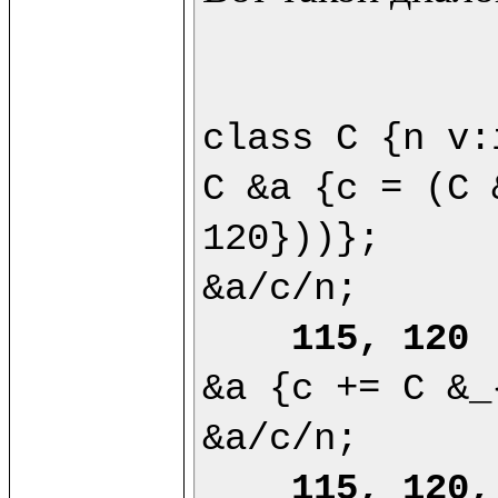
class C {n v:
C &a {c = (C 
120}))};

&a/c/n;

115, 120
&a {c += C &_
&a/c/n;

115, 120,