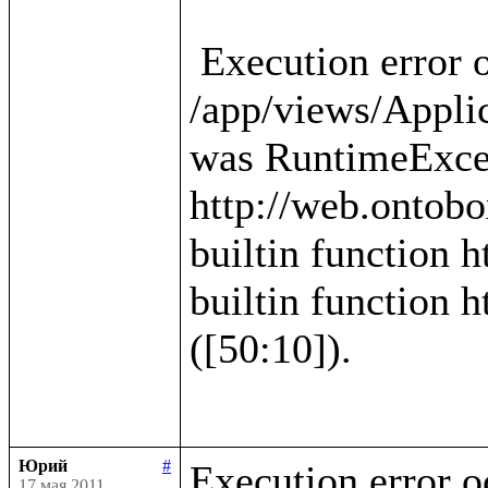
 Execution error occured in template 
/app/views/Applica
was RuntimeExcep
http://web.ontobo
builtin function h
builtin function h
([50:10]).

Юрий
#
Execution error o
17 мая 2011