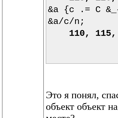
&a {c .= C &_
&a/c/n;

110, 115,
Это я понял, сп
объект объект на