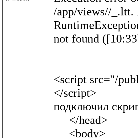
/app/views//_.ltt.
RuntimeException :
not found ([10:33]
<script src="/pub
</script>              
подключил скрип
     </head>

     <body>
