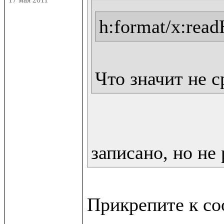
h:format/x:rea
Что значит не 
записано, но не 
Прикрепите к со