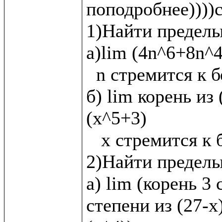
поподробнее))))с
1)Найти пределы:
а)lim (4n^6+8n^4
  n стремится к бесконечности

б) lim корень из 
(x^5+3)

   x стремится к бесконечности

2)Найти пределы
а) lim (корень 3 
степени из (27-х)