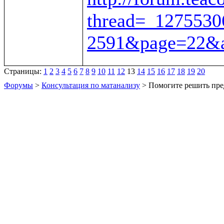
thread=_1275530
2591&page=22&a
Страницы:
1
2
3
4
5
6
7
8
9
10
11
12
13
14
15
16
17
18
19
20
Форумы
>
Консультация по матанализу
> Помогите решить пре