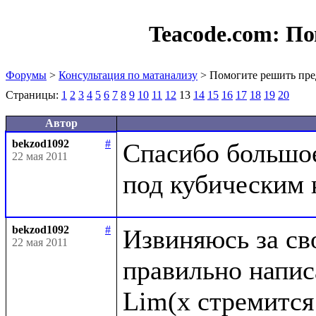
Teacode.com:
По
Форумы
>
Консультация по матанализу
> Помогите решить пре
Страницы:
1
2
3
4
5
6
7
8
9
10
11
12
13
14
15
16
17
18
19
20
Автор
bekzod1092
#
Спасибо большое,
22 мая 2011
bekzod1092
#
Извиняюсь за сво
22 мая 2011
правильно написа
Lim(x стремится 