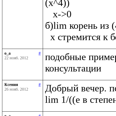
(х^4))

   х->0

б)lim корень из 
o_a
#
подобные пример
22 нояб. 2012
Ксения
#
Добрый вечер. п
26 нояб. 2012
o_a
#