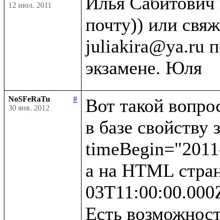
Илья Сабитович 
12 июл. 2011
почту)) или свяж
juliakira@ya.ru 
NoSFeRaTu
#
Вот такой вопрос
30 янв. 2012
в базе свойству 
timeBegin="2011-
а на HTML стран
03T11:00:00.000Z
Есть возможност