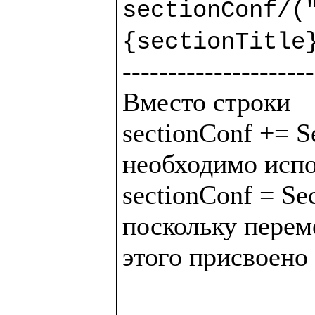
sectionConf/("
{sectionTitle
---------------------
Вместо строки 

sectionConf += Se
необходимо испо
sectionConf = Sec
поскольку переме
этого присвоено 