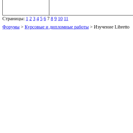
Страницы:
1
2
3
4
5
6
7
8
9
10
11
Форумы
>
Курсовые и дипломные работы
> Изучение Libretto