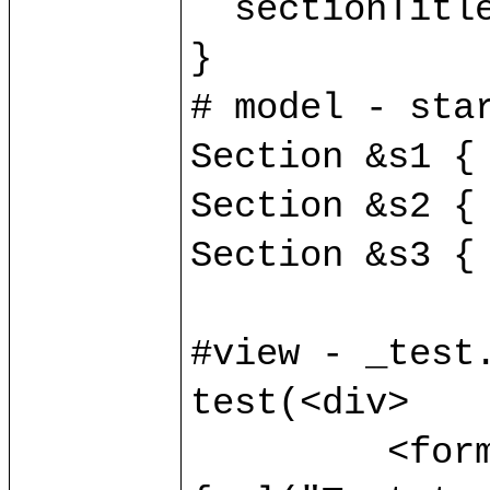
  sectionTitle v:string;

}

# model - star
Section &s1 { 
Section &s2 { 
Section &s3 { 
#view - _test.
test(<div>

	 <form method="POST" action=