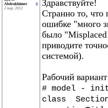
Здравствуйте!

Abdrakhimov
#
2 мар. 2012
Странно то, что 
ошибке "много з
было "Misplaced 
приводите точно
системой).

# model - init
class  Section