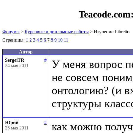
Teacode.com
Форумы
>
Курсовые и дипломные работы
> Изучение Libretto
Страницы:
1
2
3
4
5
6
7
8
9
10
11
Автор
SergeiTR
#
У меня вопрос п
24 мая 2011
не совсем понима
онтологию? (и вх
Юрий
#
как можно получ
25 мая 2011