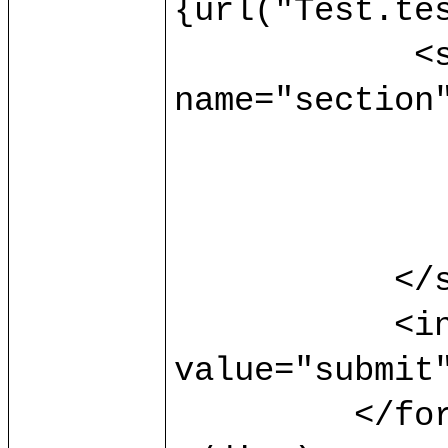
{url("Test.tes
	    <select multiple="multiple" 
name="section"
		<option> s1 </opti
		<option> s2 </opti
		<option> s3 </opti
	   </select>

	   <input type="submit" 
value="submit"
	 </form>
