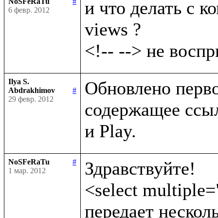
NoSFeRaTu
#
и что делать с ко
6 февр. 2012
views ?

Ilya S.
Обновлено первое
Abdrakhimov
#
29 февр. 2012
содержащее ссыл
NoSFeRaTu
#
Здравствуйте!

1 мар. 2012
<select multiple=
передает несколь