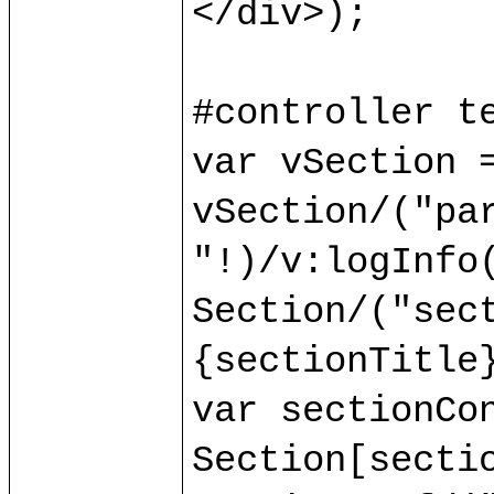
</div>);

#controller te
var vSection =
vSection/("par
"!)/v:logInfo(
Section/("sect
{sectionTitle}
var sectionCon
Section[sectio