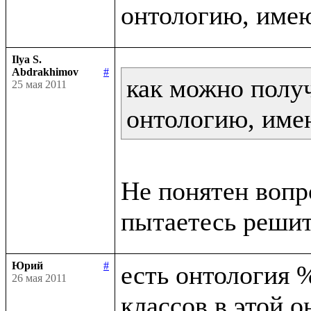
Ilya S.
Abdrakhimov
#
как можно получ
25 мая 2011
онтологию, име
Не понятен вопр
Юрий
#
есть онтология %
26 мая 2011
классов в этой о