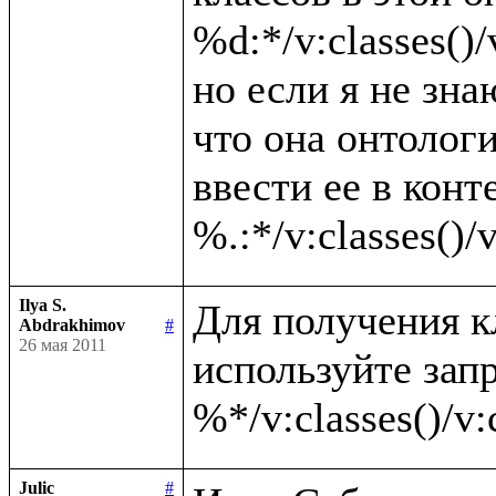
%d:*/v:classes()/v
но если я не зна
что она онтолог
ввести ее в конте
Ilya S.
Для получения к
Abdrakhimov
#
26 мая 2011
используйте запр
Julic
#