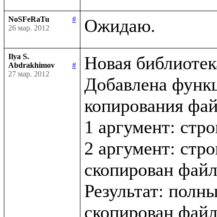
NoSFeRaTu
#
26 мар. 2012
Ilya S.
Новая библиотека 
Abdrakhimov
#
27 мар. 2012
Добавлена функци
копирования файл
1 аргумент: стро
2 аргумент: стро
скопирован файл
Результат: полны
скопирован файл