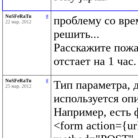
NoSFeRaTu
#
проблему со врем
22 мар. 2012
решить...

Расскажите пожал
NoSFeRaTu
#
Тип параметра, д
25 мар. 2012
используется опи
Например, есть ф
<form action={url