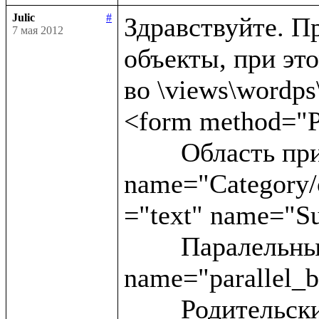
Julic
#
Здравствуйте. Пр
7 мая 2012
объекты, при это
во \views\wordps\_
<form method="P
	Область применения:<input type ="text" 
name="Category/c
="text" name="Su
	Паралельные статьи:<input type ="text" 
name="parallel_b
	Родительские блоки:<input type ="text" 