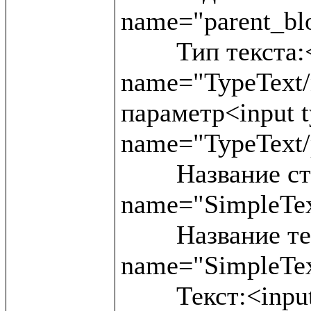
name="parent_blo
	Тип текста:<input type ="text" 
name="TypeText/
параметр<input ty
name="TypeText/
	Название статьи:<input type ="text" 
name="SimpleText
	Название текста:<input type ="text" 
name="SimpleTex
	Текст:<input type ="text" 