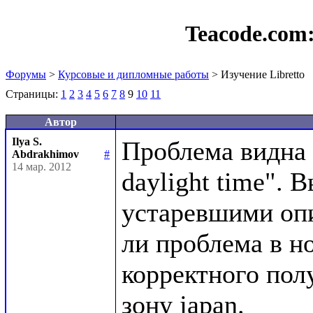
Teacode.com
Форумы
>
Курсовые и дипломные работы
> Изучение Libretto
Страницы:
1
2
3
4
5
6
7
8
9
10
11
Автор
Ilya S.
Проблема видна в
Abdrakhimov
#
14 мар. 2012
daylight time". 
устаревшими опи
ли проблема в но
корректного пол