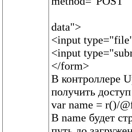
method="POST"

                               enctype="multipar
data">

<input type="file
<input type="sub
</form>

В контроллере Up
получить доступ 
var name = r()/@f/
В name будет стр
путь до загружен