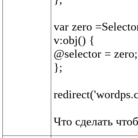
var zero =Selector
v:obj() {

@selector = zero;

};

redirect('wordps.c