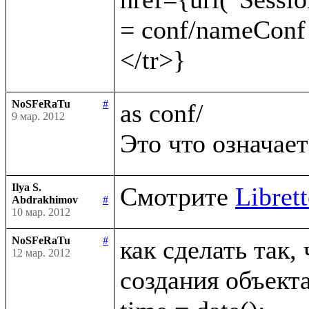
= conf/nameConf
NoSFeRaTu
#
as conf/

9 мар. 2012
Ilya S.
Смотрите 
Librett
Abdrakhimov
#
10 мар. 2012
NoSFeRaTu
#
как сделать так,
12 мар. 2012
создания объекта