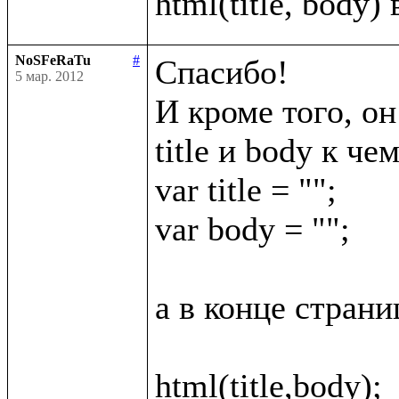
NoSFeRaTu
#
Спасибо!

5 мар. 2012
И кроме того, он
title и body к че
var title = "";

var body = "";

а в конце страни