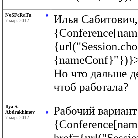
NoSFeRaTu
#
Илья Сабитович, 
7 мар. 2012
{Conference[nam
{url("Session.ch
{nameConf}"})}>
Но что дальше де
Ilya S.
Рабочий вариант:
Abdrakhimov
#
7 мар. 2012
{Conference[name
href={url("Sessio