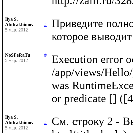
Ilya S.
Приведите полно
Abdrakhimov
#
5 мар. 2012
NoSFeRaTu
#
Execution error o
5 мар. 2012
/app/views/Hello/
was RuntimeExcep
Ilya S.
См. строку 2 - В
Abdrakhimov
#
5 мар. 2012