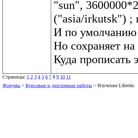
"sun", 3600000*2,
("asia/irkutsk") ;
И по умолчанию с
Но сохраняет на 
Страницы:
1
2
3
4
5
6
7
8
9
10
11
Форумы
>
Курсовые и дипломные работы
> Изучение Libretto