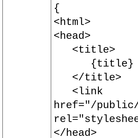
{

<html>

<head>

   <title>

      {title}

   </title>

   <link 
href="/public/
rel="styleshee
</head>
