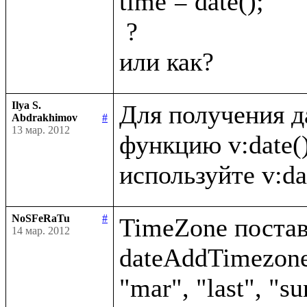
time = date();

 ?

Ilya S.
Для получения д
Abdrakhimov
#
13 мар. 2012
функцию v:date()
NoSFeRaTu
#
TimeZone постави
14 мар. 2012
dateAddTimezone(
"mar", "last", "su