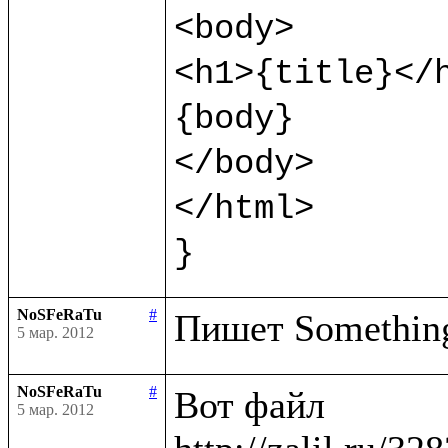
<body>

<h1>{title}</h
{body}

</body>

</html>

}
NoSFeRaTu
#
5 мар. 2012
NoSFeRaTu
#
Вот файл

5 мар. 2012