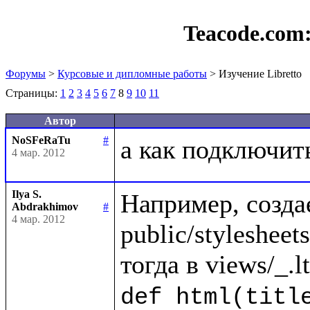
Teacode.com
Форумы
>
Курсовые и дипломные работы
> Изучение Libretto
Страницы:
1
2
3
4
5
6
7
8
9
10
11
Автор
NoSFeRaTu
#
4 мар. 2012
Ilya S.
Например, созда
Abdrakhimov
#
4 мар. 2012
public/stylesheets/
def html(title