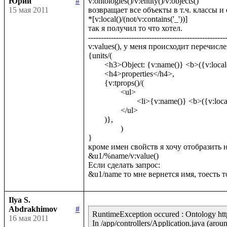
Юрий
#
v:ontologies()/v:entity()/v:objects()

15 мая 2011
возвращает все объекты в т.ч. классы и
*[v:local()/(not/v:contains('_'))]

так я получил то что хотел.

-------------------------------------------------------
v:values(), у меня происходит перечисл
{units/(

	<h3>Object: {v:name()} <b>({v:local()})</b></h3>,

	<h4>properties</h4>,

	{v:tprops()/(

		<ul>

			<li>{v:name()} <b>({v:local()})</b></li>

		</ul>	

	)},

		)

}

кроме имен свойств я хочу отобразить н
&u1/%name/v:value()

Если сделать запрос:

Ilya S.
Abdrakhimov
#
RuntimeException occured : Ontology http:
16 мая 2011
In /app/controllers/Application.java (aroun