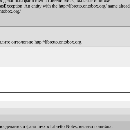
сделанный файл mvx в Libretto Notes, вылазит ошибка:

Exception: An entity with the http://libretto.ontobox.org/ name already 
ntobox.org/

е онтологию http://libretto.ontobox.org.
осделанный файл mvx в Libretto Notes, вылазит ошибка:
