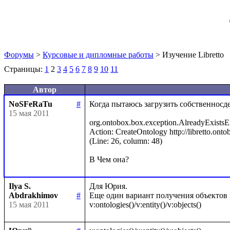
Форумы
>
Курсовые и дипломные работы
> Изучение Libretto
Страницы:
1
2
3
4
5
6
7
8
9
10
11
Автор
NoSFeRaTu
#
Когда пытаюсь загрузить собственносде
15 мая 2011
org.ontobox.box.exception.AlreadyExistsExce
Action: CreateOntology http://libretto.ontob
(Line: 26, column: 48)

Ilya S.
Для Юрия.

Abdrakhimov
#
Еще один вариант получения объектов в
15 мая 2011