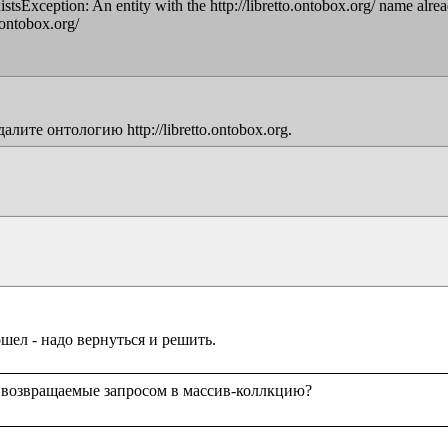
sException: An entity with the http://libretto.ontobox.org/ name alread
ontobox.org/

те онтологию http://libretto.ontobox.org.