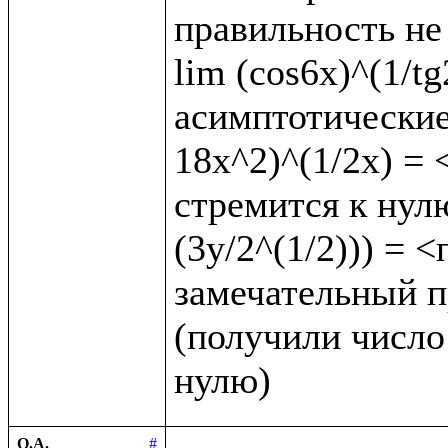
правильность не 
lim (cos6x)^(1/t
асимптотические 
18x^2)^(1/2x) = <
стремится к нулю
(3y/2^(1/2))) = 
замечательный пр
(получили число 
О.А.
#