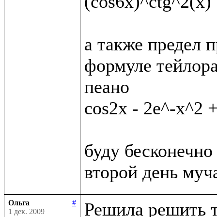
(cos6x)^ctg^2(x)

а также предел п
формуле тейлора
пеано

cos2x - 2e^-x^2 +
буду бесконечно 
Ольга
#
Решила решить т
1 дек. 2009