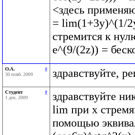
<здесь применяю
= lim(1+3y)^(1/2y
стремится к нулю
О.А.
#
30 нояб. 2009
Студент
#
здравствуйте ник
1 дек. 2009
lim при x стрем
помощью эквивал