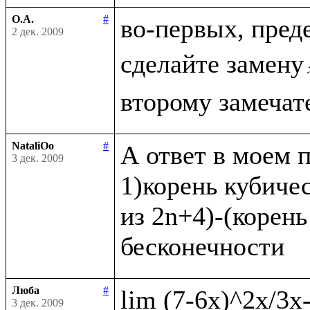
О.А.
#
во-первых, пред
2 дек. 2009
сделайте замену
NataliOo
#
А ответ в моем п
3 дек. 2009
1)корень кубичес
из 2n+4)-(корень
Люба
#
3 дек. 2009