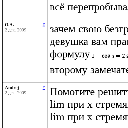
О.А.
#
зачем свою безг
2 дек. 2009
девушка вам прав
формулу
Andrej
#
Помогите решить
2 дек. 2009
lim при x стремящ