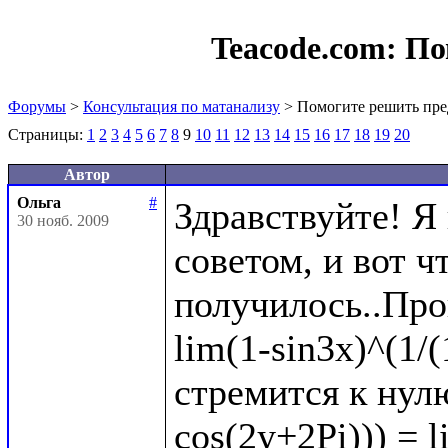
Teacode.com:
По
Форумы
>
Консультация по матанализу
> Помогите решить пре
Страницы:
1
2
3
4
5
6
7
8
9
10
11
12
13
14
15
16
17
18
19
20
Автор
Ольга
#
Здравствуйте! Я
30 нояб. 2009
советом, и вот чт
получилось..Про
lim(1-sin3x)^(1/(
стремится к нулю
cos(2y+2Pi))) = l