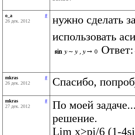
o_a
#
нужно сделать з
26 дек. 2012
использовать ас
Ответ:
mkras
#
26 дек. 2012
mkras
#
По моей задаче..
27 дек. 2012
решение. 

Lim x>pi/6 (1-4si