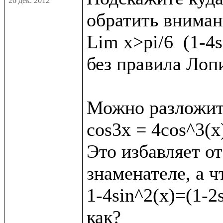
26 дек. 2012
обратить внимани
Lim x>pi/6  (1-4s
без правила Лопи
Можно разложит
cos3x = 4cos^3(x)
Это избавляет от
знаменателе, а ч
1-4sin^2(x)=(1-2s