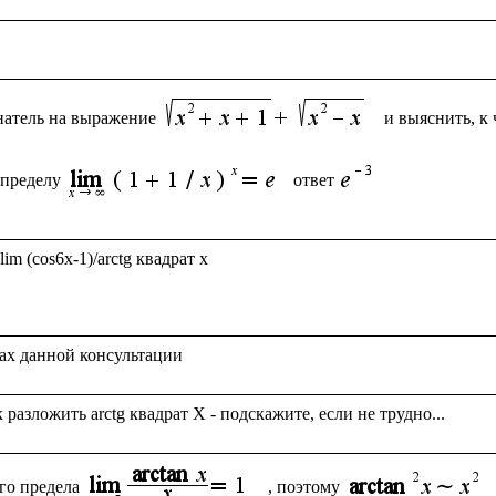
натель на выражение
и выяснить, к 
 пределу
ответ
m (cos6x-1)/arctg квадрат x

го предела
, поэтому