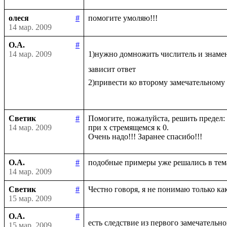
олеся
#
14 мар. 2009
О.А.
#
14 мар. 2009
1)нужно домножить числитель и знаме
зависит ответ

2)привести ко второму замечательному
Светик
#
Помогите, пожалуйста, решить предел: li
14 мар. 2009
при х стремящемся к 0.

О.А.
#
14 мар. 2009
Светик
#
15 мар. 2009
О.А.
#
есть следствие из первого замечательно
15 мар. 2009