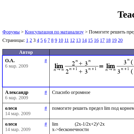
Tea
Форумы
>
Консультация по матанализу
> Помогите решить пре
Страницы:
1
2
3
4
5
6
7
8
9
10
11
12
13
14
15
16
17
18
19
20
Автор
О.А.
#
6 мар. 2009
Александр
#
6 мар. 2009
олеся
#
14 мар. 2009
олеся
#
lim              (2x-1/2x+2)^2x

14 мар. 2009