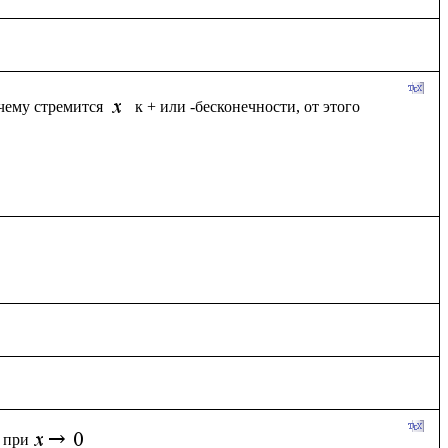
чему стремится 
к + или -бесконечности, от этого 
при