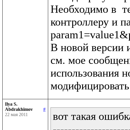
Необходимо в  тег
контроллеру и п
param1=value1&p
В новой версии 
см. мое сообщени
использования н
Ilya S.
Abdrakhimov
#
вот такая ошибка
22 мая 2011
--------------------