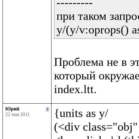
---------

при таком запрос
y/(y/v:oprops() a
Проблема не в эт
который окружает
Юрий
#
{units as y/	

22 мая 2011
(<div class="obj"