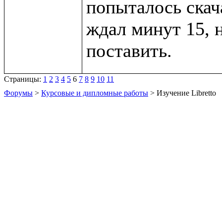
попыталось скача
ждал минут 15, 
Страницы:
1
2
3
4
5
6
7
8
9
10
11
Форумы
>
Курсовые и дипломные работы
> Изучение Libretto