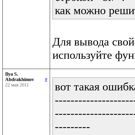
как можно решит
Для вывода сво
Ilya S.
Abdrakhimov
#
вот такая ошибка
22 мая 2011
--------------------
--------------------
---------
