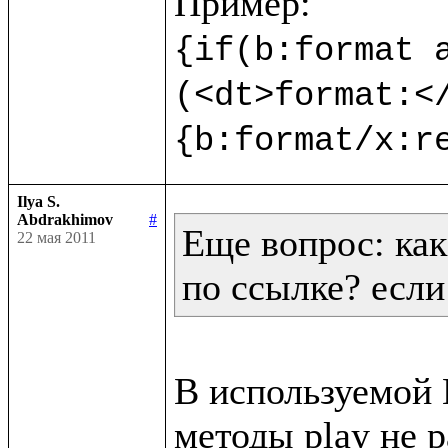
{if(b:format a
(<dt>format:<
{b:format/x:r
Ilya S.
Abdrakhimov
#
Еще вопрос: как
22 мая 2011
по ссылке? если
В используемой В
методы play не р