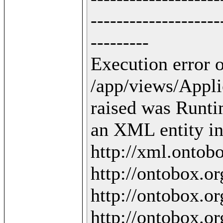
--------------------
---------

Execution error o
/app/views/Applic
raised was Runti
an XML entity in 
http://xml.ontobo
http://ontobox.org
http://ontobox.org
http://ontobox.org