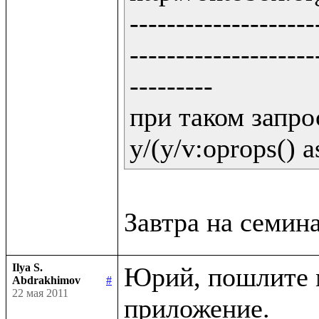
--------------------
--------------------
---------

при таком запрос
y/(y/v:oprops() a
Ilya S.
Юрий, пошлите м
Abdrakhimov
#
22 мая 2011
приложение.
