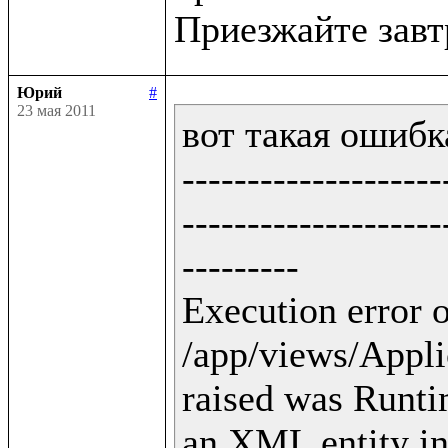
Юрий
#
23 мая 2011
вот такая ошибка
--------------------
--------------------
---------

Execution error o
/app/views/Applic
raised was Runti
an XML entity in 