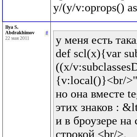
Ilya S.
Abdrakhimov
#
у меня есть така
22 мая 2011
def scl(x){var sub
((x/v:subclassesD
{v:local()}<br/>"!
но она вместе te
этих знаков : &lt
и в броузере на 
строкой <br/>.
