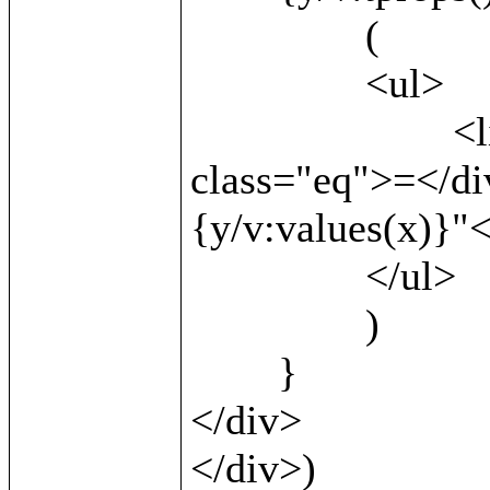
		(

		<ul>

			<li><b>{v:local()}</b> <div 
class="eq">=</di
{y/v:values(x)}"<
		</ul>

		)

	}

</div>		

</div>)
