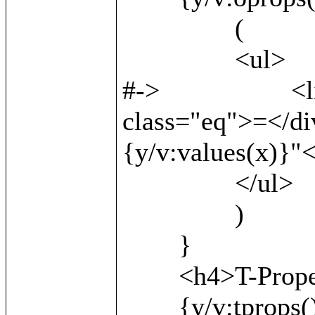
		(

		<ul>

#->			<li><b>{v:local()}</b> <div 
class="eq">=</di
{y/v:values(x)}"<
		</ul>

		)

	}

	<h4>T-Properties:</h4>

	{y/v:tprops() as x/
