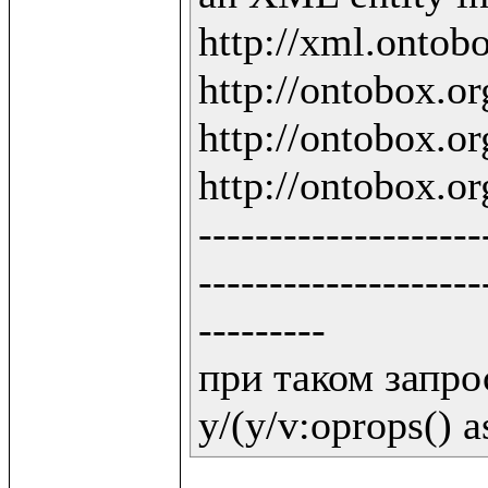
http://xml.ontobo
http://ontobox.org
http://ontobox.org
http://ontobox.org
--------------------
--------------------
---------

при таком запрос
y/(y/v:oprops() a