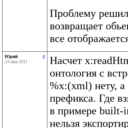
Проблему решил, 
возвращает обьект
Юрий
#
Насчет x:readHtm
23 мая 2011
онтология с вст
%x:(xml) нету, а
префикса. Где вз
в примере built-i