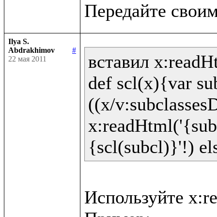
Ilya S.
Abdrakhimov
#
вставил x:readHt
22 мая 2011
def scl(x){var sub
((x/v:subclassesD
x:readHtml('{sub
Используйте x:re