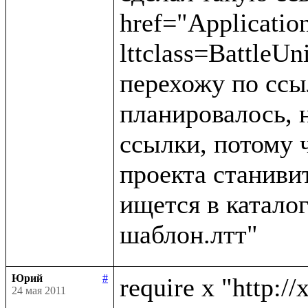
href="Applicatio
lttclass=BattleUn
перехожу по ссыл
планировалось, н
ссылки, потому 
проекта станивит
ищется в каталог
Юрий
#
require x "http://
24 мая 2011