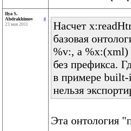
Ilya S.
Abdrakhimov
#
Насчет x:readHtm
23 мая 2011
базовая онтолог
%v:, а %x:(xml) 
без префикса. Гд
в примере built-
нельзя экспорти
Эта онтология "п