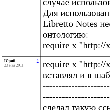
случае использов
Для использова
Libretto Notes н
онтологию:

Юрий
#
require x "http:/
23 мая 2011
вставлял и в шаб
---------------------
---------------------
сделал такую ссы