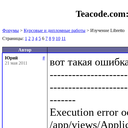
Teacode.com
Форумы
>
Курсовые и дипломные работы
> Изучение Libretto
Страницы:
1
2
3
4
5
6
7
8
9
10
11
Автор
Юрий
#
вот такая ошибка:
21 мая 2011
---------------------
---------------------
-------

Execution error o
/app/views/Applica