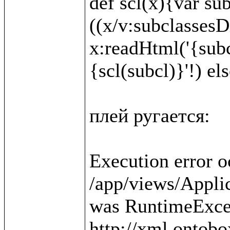
def scl(x){var sub
((x/v:subclassesDi
x:readHtml('{subc
{scl(subcl)}'!) else
плей ругается:

Execution error o
/app/views/Applica
was RuntimeExcep
http://xml.ontobo