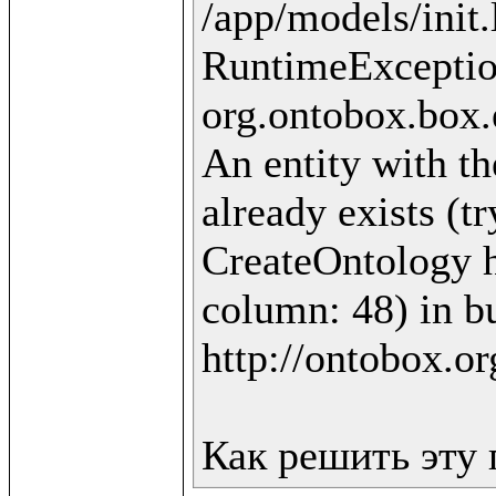
/app/models/init.
RuntimeExceptio
org.ontobox.box.
An entity with th
already exists (t
CreateOntology ht
column: 48) in bu
http://ontobox.or