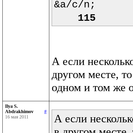
&a/c/n;

115
А если нескольк
другом месте, то
Ilya S.
Abdrakhimov
#
А если нескольк
16 мая 2011
в другом месте, 