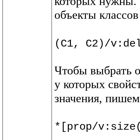
которых нужны. 
объекты классов
(C1, C2)/v:de
Чтобы выбрать о
у которых свойс
значения, пишем

*[prop/v:size