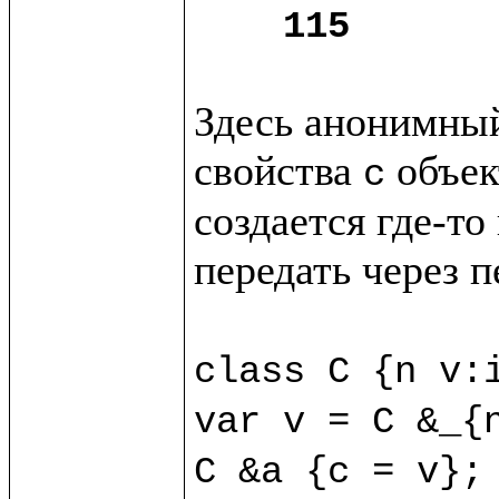
115
Здесь анонимный
свойства 
 объек
c
создается где-то
передать через п
class C {n v:i
var v = C &_{n
C &a {c = v};
