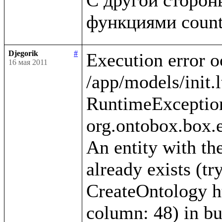
Djegorik
#
Execution error o
16 мая 2011
/app/models/init.l
RuntimeException
org.ontobox.box.e
An entity with the
already exists (tr
CreateOntology htt
column: 48) in bui