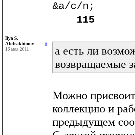
&a/c/n;

115
Ilya S.
Abdrakhimov
#
а есть ли возмо
16 мая 2011
возвращаемые з
Можно присвоит
коллекцию и рабо
предыдущем сооб
С другой сторон