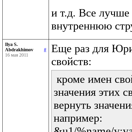
и т.д. Все лучше 
Ilya S.
Еще раз для Юри
Abdrakhimov
#
16 мая 2011
 кроме имен сво
значения этих св
вернуть значени
например:

&u1/%name/v:val