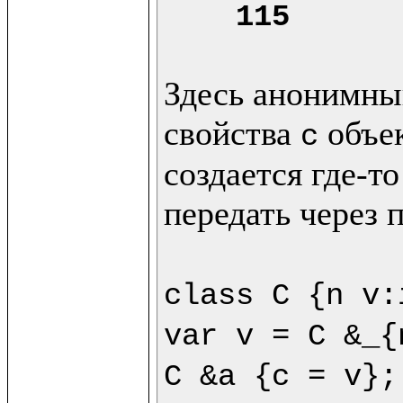
115
Здесь анонимный
свойства 
 объе
c
создается где-то
передать через 
class C {n v:
var v = C &_{
C &a {c = v};
