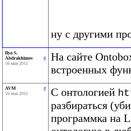
Ilya S.
На сайте Ontobox
Abdrakhimov
#
16 мая 2011
AVM
#
С онтологией 
ht
16 мая 2011
разбираться (убив
программка на Li
онтологию в люб