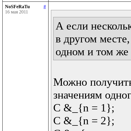
NoSFeRaTu
#
16 мая 2011
А если несколь
в другом месте,
одном и том же
Можно получить
значениям одног
C &_{n = 1};

C &_{n = 2};
