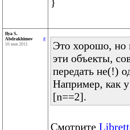
}

Ilya S.
Abdrakhimov
#
Это хорошо, но 
16 мая 2011
эти объекты, со
передать не(!) од
Например, как у 
[n==2].
Смотрите 
Libret