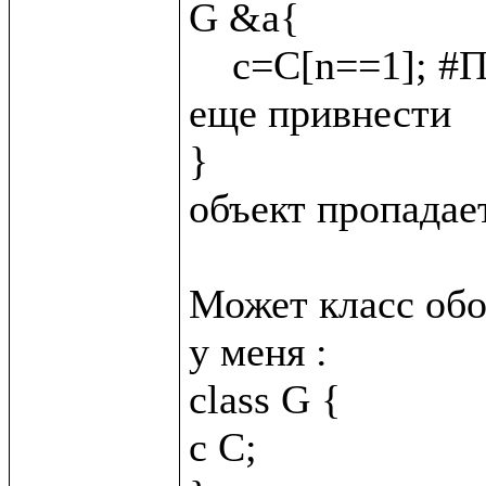
G &a{

    c=C[n==1]; #Подскажите как C &_{n = 2}; сюда 
еще привнести

}

объект пропадает
Может класс обо
у меня :

class G {

c C;
