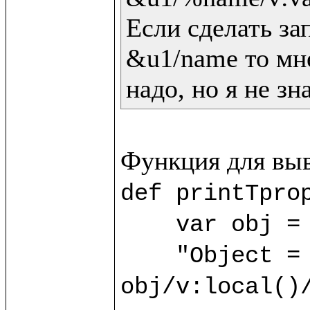
Если сделать зап
&u1/name то мне
надо, но я не зн
def printTprop
    var obj = 
    "Object = "/v:print(); 
obj/v:local()/