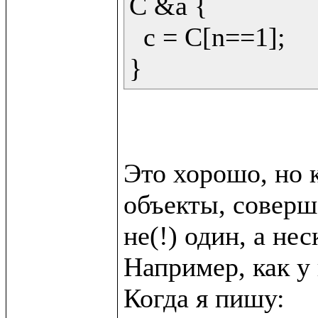
C &a {

  c = C[n==1];

Это хорошо, но к
объекты, соверш
не(!) один, а неск
Например, как у в
Когда я пишу:
