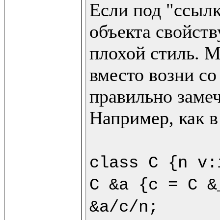
Если под "ссылк
объекта свойству
плохой стиль. М
вместо возни со
правильно замеч
Например, как в
class C {n v:
C &a {c = C &
&a/c/n;
