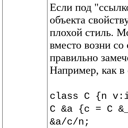
Если под "ссылк
объекта свойству
плохой стиль. М
вместо возни со 
правильно замече
Например, как в
class C {n v:i
C &a {c = C &_
&a/c/n;
