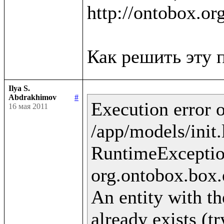
http://ontobox.or
Ilya S.
Abdrakhimov
#
Execution error o
16 мая 2011
/app/models/init.
RuntimeExceptio
org.ontobox.box.
An entity with th
already exists (t