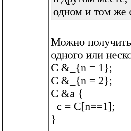
одном и том же 
Можно получить 
одного или неско
C &_{n = 1};

C &_{n = 2};

C &a {

  c = C[n==1];
