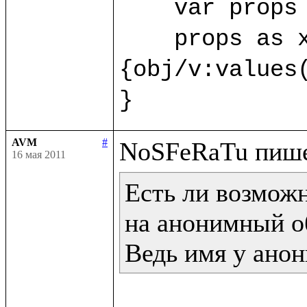
    var props 
    props as x
{obj/v:values(
}
AVM
#
16 мая 2011
Есть ли возможн
на анонимный об
Ведь имя у анон