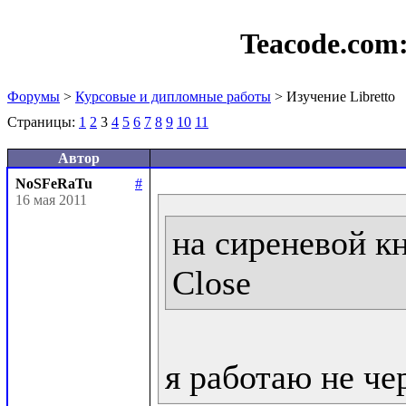
Teacode.com
Форумы
>
Курсовые и дипломные работы
> Изучение Libretto
Страницы:
1
2
3
4
5
6
7
8
9
10
11
Автор
NoSFeRaTu
#
16 мая 2011
на сиреневой кн
Close
я работаю не че