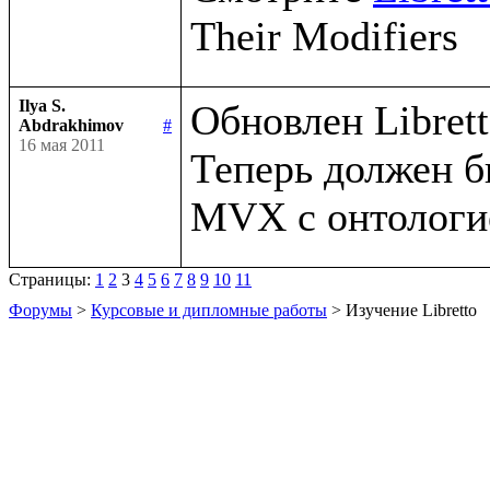
Ilya S.
Обновлен Libretto
Abdrakhimov
#
16 мая 2011
Теперь должен б
Страницы:
1
2
3
4
5
6
7
8
9
10
11
Форумы
>
Курсовые и дипломные работы
> Изучение Libretto