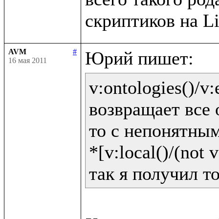
AVM
#
16 мая 2011
v:ontologies()/v:e
возвращает все 
то с непонятным
*[v:local()/(not v: