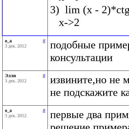
3)  lim (x - 2)*ct
o_a
#
подобные пример
3 дек. 2012
Элли
#
извините,но не 
3 дек. 2012
o_a
#
первые два приме
3 дек. 2012