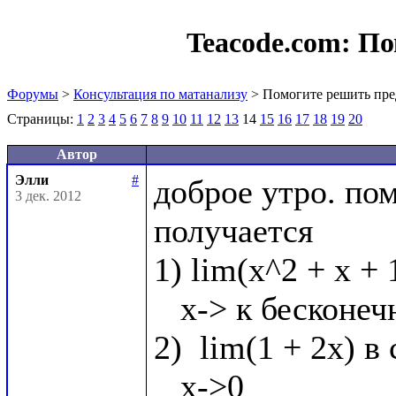
Teacode.com:
По
Форумы
>
Консультация по матанализу
> Помогите решить пре
Страницы:
1
2
3
4
5
6
7
8
9
10
11
12
13
14
15
16
17
18
19
20
Автор
Элли
#
доброе утро. по
3 дек. 2012
получается

1) lim(x^2 + x + 
   x-> к бесконечности

2)  lim(1 + 2x) в 
   x->0
