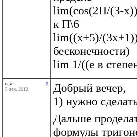
lim(cos(2П/(3-x))
к П\6   

lim((х+5)/(3х+1))
бесконечности)

o_a
#
Добрый вечер, 

5 дек. 2012
1) нужно сделат
Дальше проделат
формулы тригоно