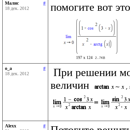
Малис
#
18 дек. 2012
197 x 124
2.7KB
o_a
#
 При решении можно использовать эквивалентность 
18 дек. 2012
величин 
Alexx
#
Потогите решить 