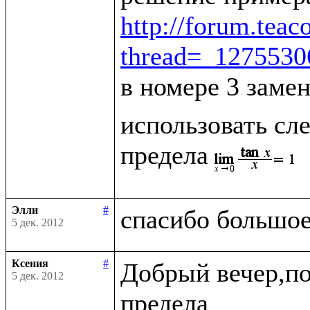
http://forum.tea
thread=_127553
в номере 3 заме
использовать сле
предела
Элли
#
5 дек. 2012
Ксения
#
Добрый вечер,по
5 дек. 2012
предела
