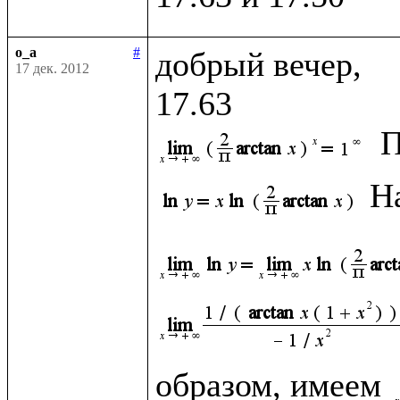
o_a
#
добрый вечер, 

17 дек. 2012
П
Н
образом, имеем 