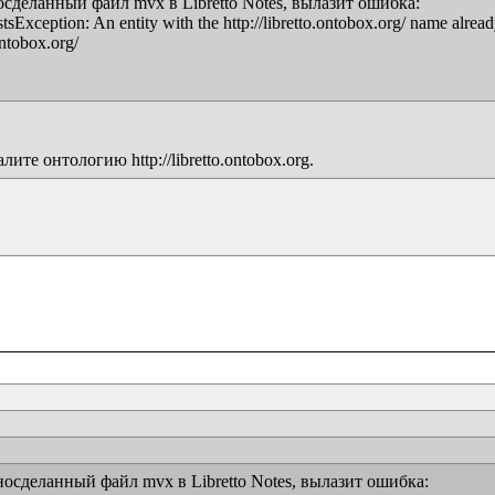
сделанный файл mvx в Libretto Notes, вылазит ошибка:

Exception: An entity with the http://libretto.ontobox.org/ name already 
ntobox.org/

е онтологию http://libretto.ontobox.org.
осделанный файл mvx в Libretto Notes, вылазит ошибка:
