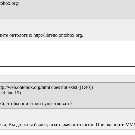
tobox.org/

 онтологию http://libretto.ontobox.org.
://web.ontobox.org/html does not exist ([1:40])

nd line 19)

ий, чтобы они стали существовать?
ика, Вы должны были указать имя онтологии. При экспорте MVX