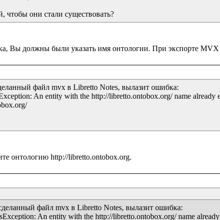
й, чтобы они стали существовать?
еланный файл mvx в Libretto Notes, вылазит ошибка:

eption: An entity with the http://libretto.ontobox.org/ name already ex
box.org/

деланный файл mvx в Libretto Notes, вылазит ошибка:

ception: An entity with the http://libretto.ontobox.org/ name already e