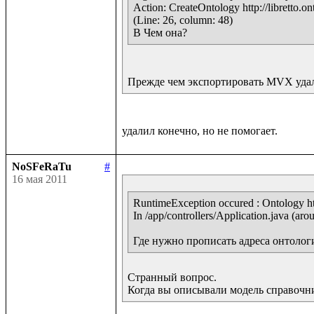
Action: CreateOntology http://libretto.on
(Line: 26, column: 48)

В Чем она?
Прежде чем экспортировать MVX удалите
NoSFeRaTu
#
16 мая 2011
RuntimeException occured : Ontology http
In /app/controllers/Application.java (arou
Где нужно прописать адреса онтолог
Странный вопрос.

Когда вы описывали модель справочн