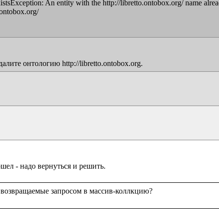
sException: An entity with the http://libretto.ontobox.org/ name alread
ontobox.org/

те онтологию http://libretto.ontobox.org.