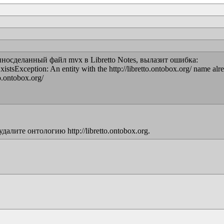
носделанный файл mvx в Libretto Notes, вылазит ошибка:

tsException: An entity with the http://libretto.ontobox.org/ name alrea
o.ontobox.org/

лите онтологию http://libretto.ontobox.org.