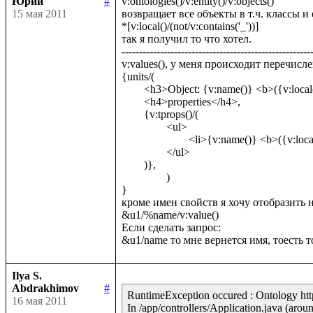
Юрий
#
v:ontologies()/v:entity()/v:objects()

15 мая 2011
возвращает все объекты в т.ч. классы и
*[v:local()/(not/v:contains('_'))]

так я получил то что хотел.

-------------------------------------------------------
v:values(), у меня происходит перечисл
{units/(

	<h3>Object: {v:name()} <b>({v:local()})</b></h3>,

	<h4>properties</h4>,

	{v:tprops()/(

		<ul>

			<li>{v:name()} <b>({v:local()})</b></li>

		</ul>	

	)},

		)

}

кроме имен свойств я хочу отобразить н
&u1/%name/v:value()

Если сделать запрос:

Ilya S.
Abdrakhimov
#
RuntimeException occured : Ontology http:
16 мая 2011
In /app/controllers/Application.java (aroun