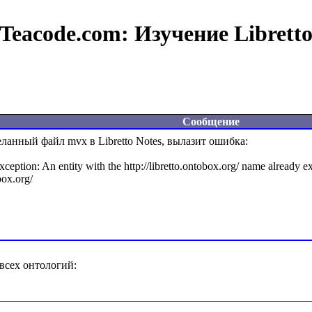
Teacode.com:
Изучение Librett
Сообщение
ланный файл mvx в Libretto Notes, вылазит ошибка:

ption: An entity with the http://libretto.ontobox.org/ name already exis
ox.org/

сех онтологий:
