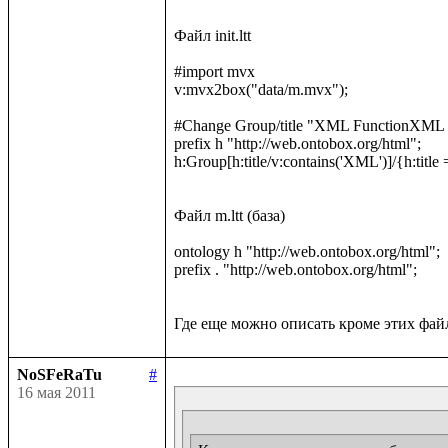
Файл init.ltt

#import mvx

v:mvx2box("data/m.mvx");

#Change Group/title "XML FunctionXML 
prefix h "http://web.ontobox.org/html";

h:Group[h:title/v:contains('XML')]/{h:titl
Файл m.ltt (база)

ontology h "http://web.ontobox.org/html";

prefix . "http://web.ontobox.org/html";

NoSFeRaTu
#
16 мая 2011