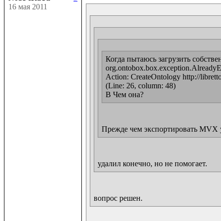
16 мая 2011
Когда пытаюсь загрузить собствен
org.ontobox.box.exception.AlreadyExis
Action: CreateOntology http://librett
(Line: 26, column: 48)

В Чем она?
Прежде чем экспортировать MVX уда
удалил конечно, но не помогает.
вопрос решен.