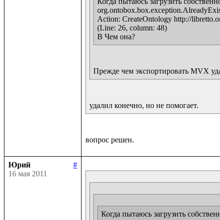
Когда пытаюсь загрузить собственно
org.ontobox.box.exception.AlreadyExists
Action: CreateOntology http://libretto.o
(Line: 26, column: 48)

В Чем она?
Прежде чем экспортировать MVX удалит
удалил конечно, но не помогает.
Юрий
#
16 мая 2011
Когда пытаюсь загрузить собственн