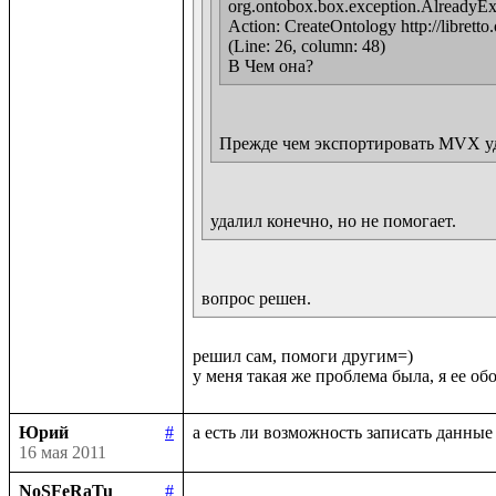
org.ontobox.box.exception.AlreadyExist
Action: CreateOntology http://libretto.
(Line: 26, column: 48)

В Чем она?
Прежде чем экспортировать MVX удали
удалил конечно, но не помогает.
вопрос решен.
решил сам, помоги другим=)

Юрий
#
16 мая 2011
NoSFeRaTu
#