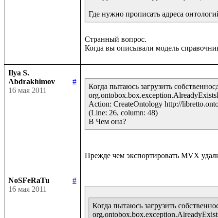
Где нужно прописать адреса онтологи
Странный вопрос.

Ilya S.
Abdrakhimov
#
Когда пытаюсь загрузить собственносд
16 мая 2011
org.ontobox.box.exception.AlreadyExistsExc
Action: CreateOntology http://libretto.onto
(Line: 26, column: 48)

В Чем она?
NoSFeRaTu
#
16 мая 2011
Когда пытаюсь загрузить собственнос
org.ontobox.box.exception.AlreadyExistsEx