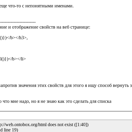
 еще что-то с непонятными именами.

------------------------

ение и отображение свойств на веб странице:

апротив значения этих свойств для этого я ищу способ вернуть з
//web.ontobox.org/html does not exist ([1:40])

d line 19)
