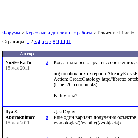
Форумы
>
Курсовые и дипломные работы
> Изучение Libretto
Страницы:
1
2
3
4
5
6
7
8
9
10
11
Автор
NoSFeRaTu
#
Когда пытаюсь загрузить собственносде
15 мая 2011
org.ontobox.box.exception.AlreadyExistsExce
Action: CreateOntology http://libretto.ontob
(Line: 26, column: 48)

Ilya S.
Для Юрия.

Abdrakhimov
#
Еще один вариант получения объектов в
15 мая 2011