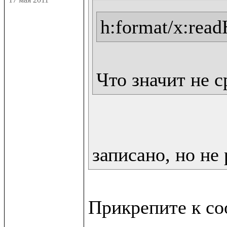
h:format/x:rea
Что значит не 
записано, но не 
Прикрепите к со