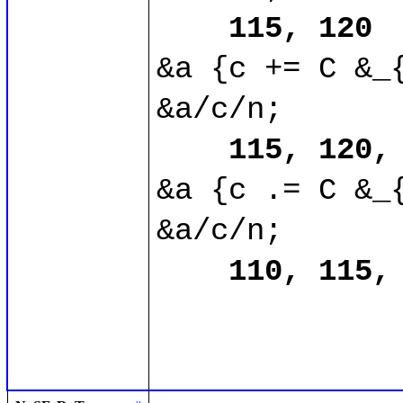
115, 120
&a {c += C &_{
&a/c/n;

115, 120,
&a {c .= C &_{
&a/c/n;

110, 115,