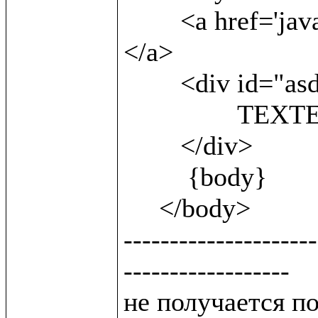
 	<a href='javascript:;'onclick=sh()> show<br/> 
</a>                
        <div id="asd" style='display:block'>

 		TEXTEXTEXTEXTEXT

        </div>

         {body}

     </body>

---------------------
------------------

не получается п