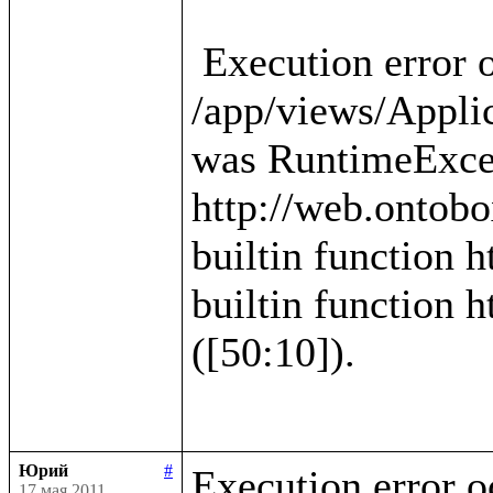
 Execution error occured in template 
/app/views/Applica
was RuntimeExcep
http://web.ontobo
builtin function h
builtin function h
([50:10]).

Юрий
#
Execution error o
17 мая 2011