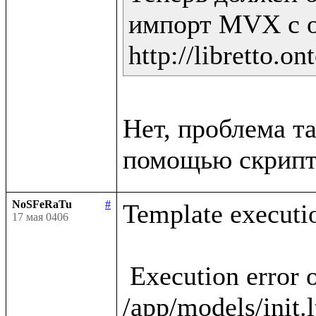
импорт MVX с о
Нет, проблема та
NoSFeRaTu
#
Template executio
17 мая 0406
 Execution error occured in template 
/app/models/init.l