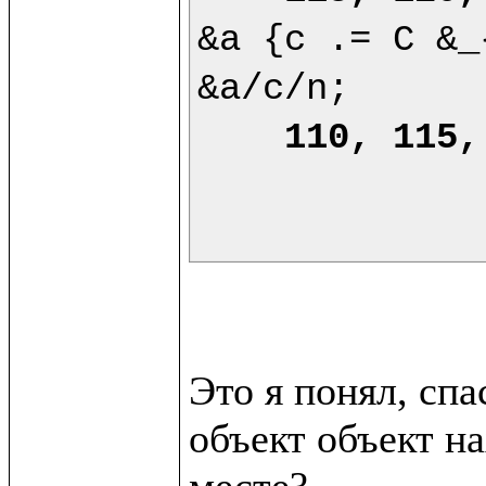
&a {c .= C &_
&a/c/n;

110, 115,
Это я понял, сп
объект объект на