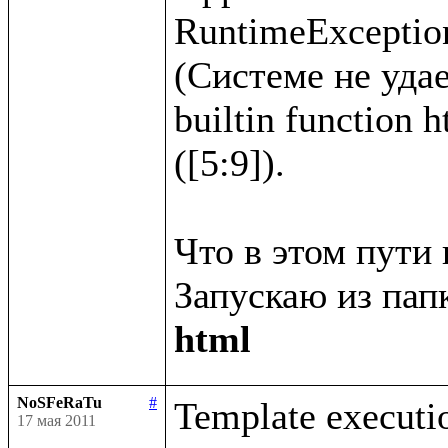
RuntimeException
(Системе не удае
builtin function 
([5:9]).

Что в этом пути 
Запускаю из папк
html
NoSFeRaTu
#
Template executio
17 мая 2011