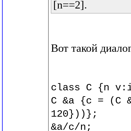
Вот такой диалог
class C {n v:i
C &a {c = (C &
120}))};

&a/c/n;
