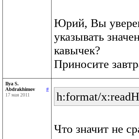
Юрий, Вы уверен
указывать значен
кавычек?

Ilya S.
Abdrakhimov
#
h:format/x:read
17 мая 2011