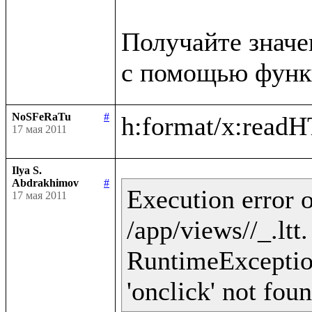
Получайте значе
NoSFeRaTu
#
17 мая 2011
Ilya S.
Abdrakhimov
#
Execution error o
17 мая 2011
/app/views//_.ltt
RuntimeException 
'onclick' not fou