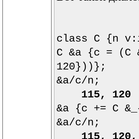
class C {n v:
C &a {c = (C 
120}))};

&a/c/n;

115, 120
&a {c += C &_
&a/c/n;

115, 120,