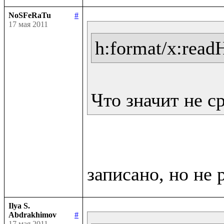
NoSFeRaTu
#
17 мая 2011
h:format/x:read
Что значит не с
Ilya S.
Abdrakhimov
#
17 мая 2011