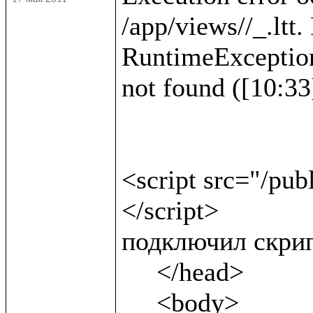
/app/views//_.ltt.
RuntimeException :
not found ([10:33]
<script src="/pub
</script>              
подключил скрип
     </head>

     <body>
