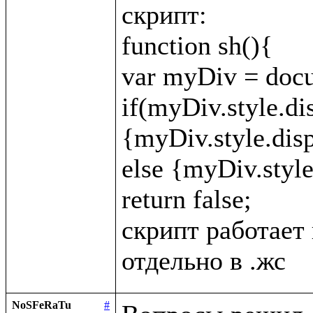
скрипт:

function sh(){

var myDiv = docu
if(myDiv.style.di
{myDiv.style.displ
else {myDiv.style.
return false;

скрипт работает 
NoSFeRaTu
#