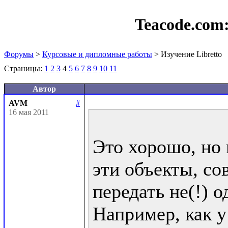
Teacode.com
Форумы
>
Курсовые и дипломные работы
> Изучение Libretto
Страницы:
1
2
3
4
5
6
7
8
9
10
11
Автор
AVM
#
16 мая 2011
Это хорошо, но 
эти объекты, со
передать не(!) од
Например, как у 