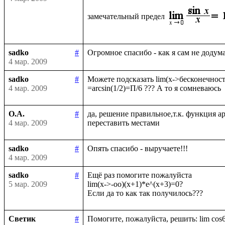
замечательный предел
sadko
#
4 мар. 2009
sadko
#
Можете подсказать lim(x->бесконечность)
4 мар. 2009
О.А.
#
да, решение правильное,т.к. функция а
4 мар. 2009
sadko
#
4 мар. 2009
sadko
#
Ещё раз помогите пожалуйста

5 мар. 2009
lim(x->-oo)(x+1)*e^(x+3)=0?

Светик
#
Помогите, пожалуйста, решить: lim cos6x