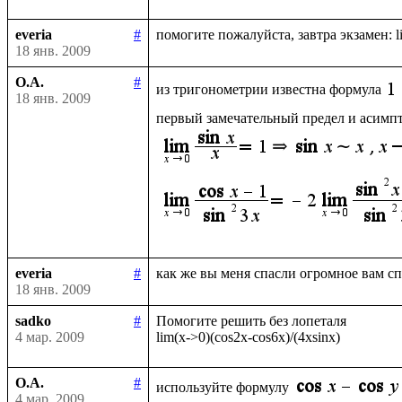
everia
#
18 янв. 2009
О.А.
#
из тригонометрии известна формула
18 янв. 2009
первый замечательный предел и асимпто
everia
#
18 янв. 2009
sadko
#
Помогите решить без лопеталя 

4 мар. 2009
О.А.
#
используйте формулу
4 мар. 2009