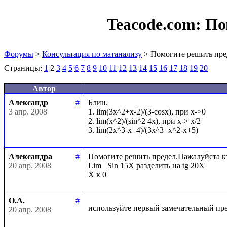
Teacode.com:
По
Форумы
>
Консультация по матанализу
> Помогите решить пре
Страницы:
1
2
3
4
5
6
7
8
9
10
11
12
13
14
15
16
17
18
19
20
Автор
Александр
#
Блин. 

3 апр. 2008
1. lim(3x^2+x-2)/(3-cosx), при x->0

2. lim(x^2)/(sin^2 4x), при x-> x/2

Александра
#
Помогите решить предел.Пажалуйста кто 
20 апр. 2008
Lim   Sin 15X разделить на tg 20X

О.А.
#
используйте первый замечательный пр
20 апр. 2008